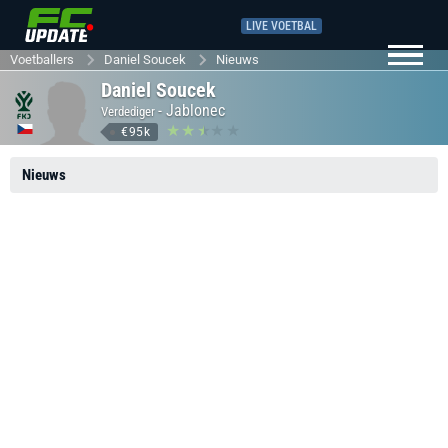
LIVE VOETBAL
Voetballers
Daniel Soucek
Nieuws
Daniel Soucek
-
Jablonec
Verdediger
€95k
Nieuws