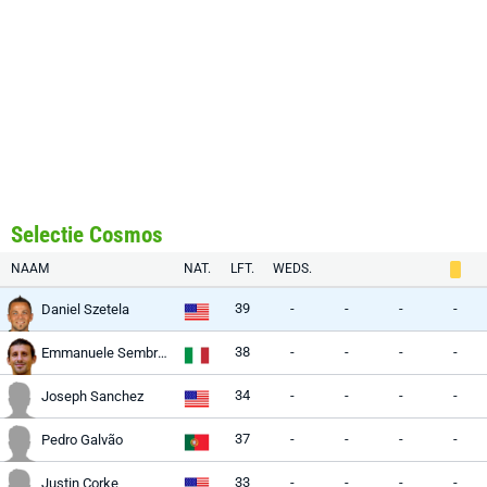
Selectie Cosmos
NAAM
NAT.
LFT.
WEDS.
39
-
-
-
-
Daniel Szetela
38
-
-
-
-
Emmanuele Sembroni
34
-
-
-
-
Joseph Sanchez
37
-
-
-
-
Pedro Galvão
33
-
-
-
-
Justin Corke