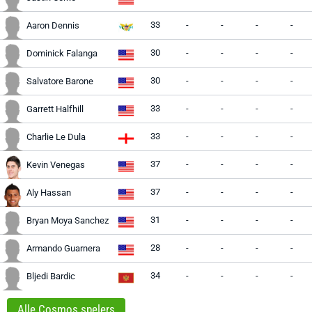
33
-
-
-
-
Aaron Dennis
30
-
-
-
-
Dominick Falanga
30
-
-
-
-
Salvatore Barone
33
-
-
-
-
Garrett Halfhill
33
-
-
-
-
Charlie Le Dula
37
-
-
-
-
Kevin Venegas
37
-
-
-
-
Aly Hassan
31
-
-
-
-
Bryan Moya Sanchez
28
-
-
-
-
Armando Guarnera
34
-
-
-
-
Bljedi Bardic
Alle Cosmos spelers