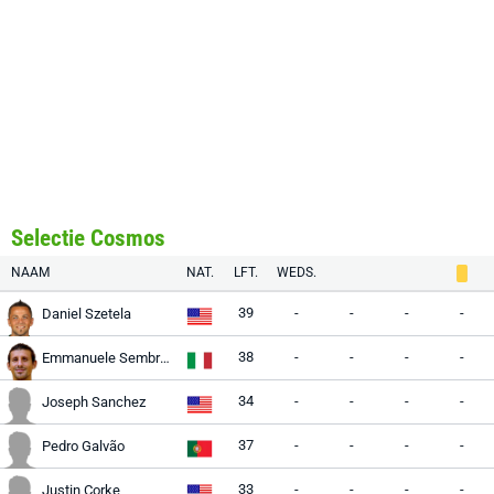
Selectie Cosmos
NAAM
NAT.
LFT.
WEDS.
39
-
-
-
-
Daniel Szetela
38
-
-
-
-
Emmanuele Sembroni
34
-
-
-
-
Joseph Sanchez
37
-
-
-
-
Pedro Galvão
33
-
-
-
-
Justin Corke