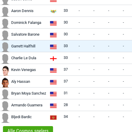
33
-
-
-
-
Aaron Dennis
30
-
-
-
-
Dominick Falanga
30
-
-
-
-
Salvatore Barone
33
-
-
-
-
Garrett Halfhill
33
-
-
-
-
Charlie Le Dula
37
-
-
-
-
Kevin Venegas
37
-
-
-
-
Aly Hassan
31
-
-
-
-
Bryan Moya Sanchez
28
-
-
-
-
Armando Guarnera
34
-
-
-
-
Bljedi Bardic
Alle Cosmos spelers