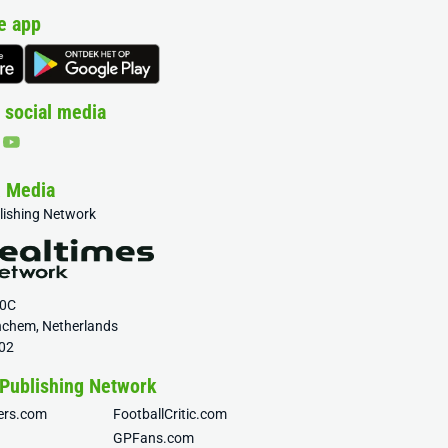
e app
 social media
& Media
blishing Network
20C
nchem, Netherlands
02
 Publishing Network
fers.com
FootballCritic.com
GPFans.com