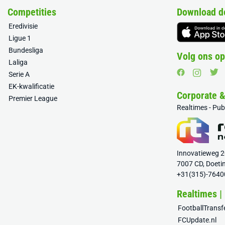
Competities
Download d
Eredivisie
Ligue 1
Bundesliga
Volg ons op
Laliga
Serie A
EK-kwalificatie
Corporate 
Premier League
Realtimes - Pu
Innovatieweg 
7007 CD, Doeti
+31(315)-7640
Realtimes |
FootballTrans
FCUpdate.nl