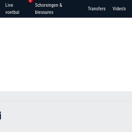
2
Live
Schorsingen &
Transfers
Video's
voetbal
blessures
i