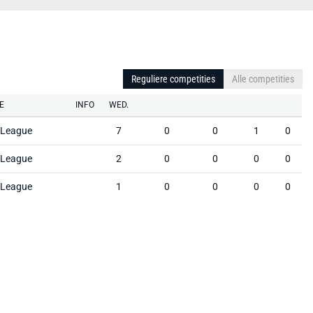
Reguliere competities
Alle competities
E
INFO
WED.
t League
7
0
0
1
0
t League
2
0
0
0
0
t League
1
0
0
0
0