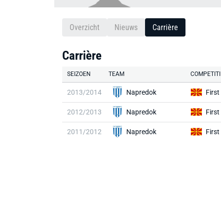
Overzicht
Nieuws
Carrière
Carrière
SEIZOEN
TEAM
COMPETITI
2013/2014
Napredok
Firs
2012/2013
Napredok
Firs
2011/2012
Napredok
Firs