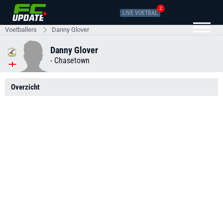
2
LIVE VOETBAL
Voetballers
Danny Glover
Danny Glover
-
Chasetown
Overzicht