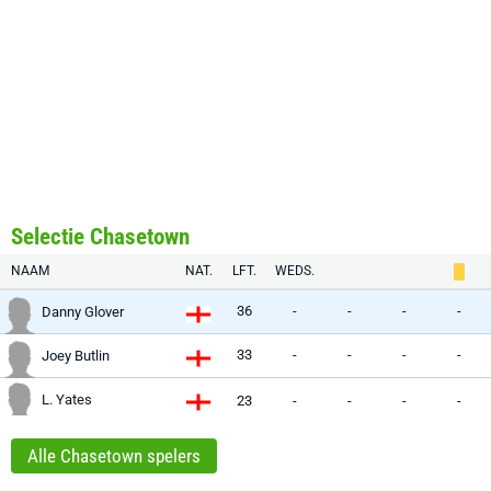
Selectie Chasetown
NAAM
NAT.
LFT.
WEDS.
36
-
-
-
-
Danny Glover
33
-
-
-
-
Joey Butlin
L. Yates
23
-
-
-
-
Alle Chasetown spelers