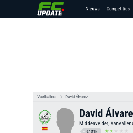
Nieuws
Competities
Voetballers
David Álvarez
David Álvar
Middenvelder, Aanvallen
€131k