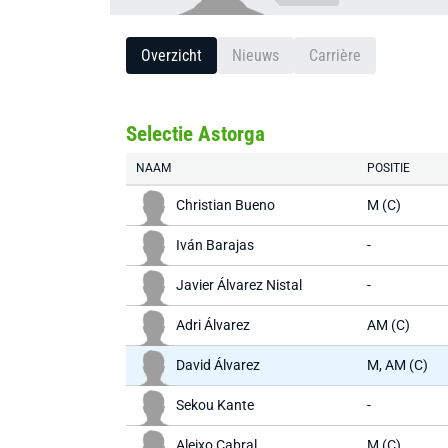
Overzicht
Nieuws
Carrière
Selectie Astorga
NAAM
POSITIE
Christian Bueno
M (C)
Iván Barajas
-
Javier Álvarez Nistal
-
Adri Álvarez
AM (C)
David Álvarez
M, AM (C)
Sekou Kante
-
Aleixo Cabral
M (C)