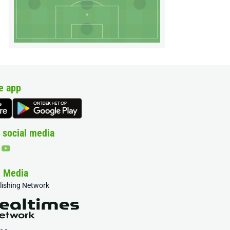
e app
 social media
& Media
blishing Network