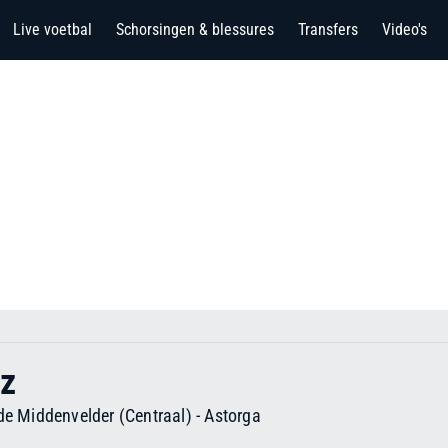
Live voetbal
Schorsingen & blessures
Transfers
Video's
ez
de Middenvelder (Centraal)
-
Astorga