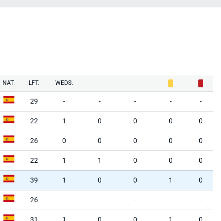
NAT.
LFT.
WEDS.
29
-
-
-
-
-
22
1
0
0
0
0
26
0
0
0
0
0
22
1
1
0
0
0
39
1
0
0
1
0
26
-
-
-
-
-
31
1
0
0
1
0