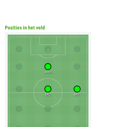
Posities in het veld
AMC
MC
MR