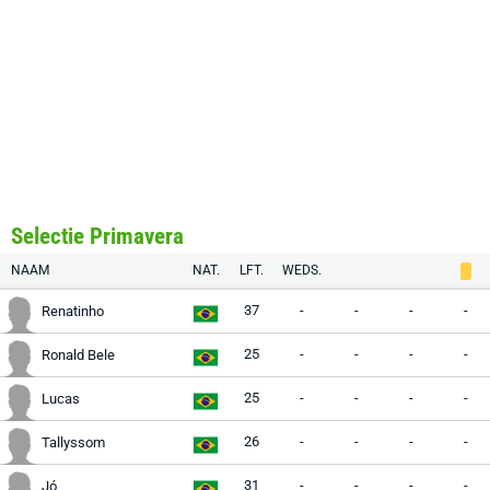
Selectie Primavera
NAAM
NAT.
LFT.
WEDS.
37
-
-
-
-
Renatinho
25
-
-
-
-
Ronald Bele
25
-
-
-
-
Lucas
26
-
-
-
-
Tallyssom
31
-
-
-
-
Jó