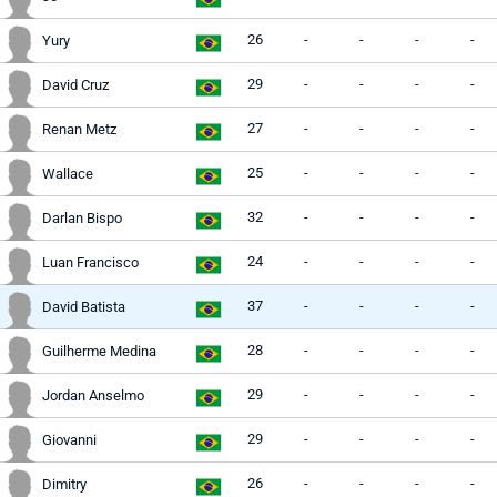
26
-
-
-
-
Yury
29
-
-
-
-
David Cruz
27
-
-
-
-
Renan Metz
25
-
-
-
-
Wallace
32
-
-
-
-
Darlan Bispo
24
-
-
-
-
Luan Francisco
37
-
-
-
-
David Batista
28
-
-
-
-
Guilherme Medina
29
-
-
-
-
Jordan Anselmo
29
-
-
-
-
Giovanni
26
-
-
-
-
Dimitry