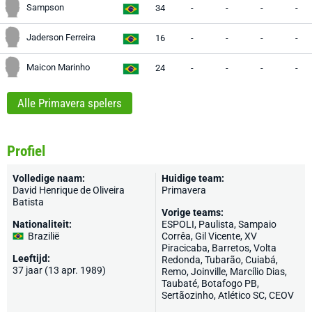
Sampson
34
-
-
-
-
Jaderson Ferreira
16
-
-
-
-
Maicon Marinho
24
-
-
-
-
Alle Primavera spelers
Profiel
Volledige naam:
Huidige team:
David Henrique de Oliveira
Primavera
Batista
Vorige teams:
Nationaliteit:
ESPOLI, Paulista, Sampaio
Brazilië
Corrêa,
Gil Vicente
, XV
Piracicaba, Barretos, Volta
Leeftijd:
Redonda, Tubarão,
Cuiabá
,
37 jaar (13 apr. 1989)
Remo, Joinville, Marcílio Dias,
Taubaté, Botafogo PB,
Sertãozinho, Atlético SC, CEOV