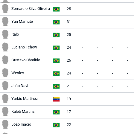
Zémarcio Silva Oliveira
25
-
-
-
-
Yuri Mamute
31
-
-
-
-
Italo
25
-
-
-
-
Luciano Tchow
24
-
-
-
-
Gustavo Cândido
26
-
-
-
-
Wesley
24
-
-
-
-
João Davi
21
-
-
-
-
Yorkis Martinez
19
-
-
-
-
Kaleb Martins
17
-
-
-
-
João Inácio
22
-
-
-
-