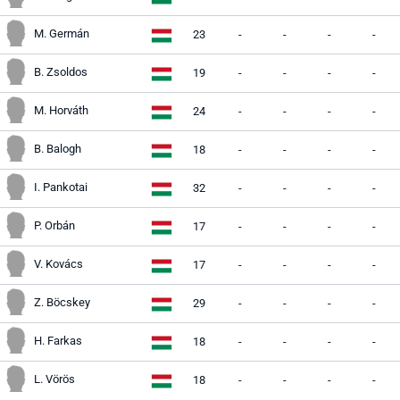
M. Germán
23
-
-
-
-
B. Zsoldos
19
-
-
-
-
M. Horváth
24
-
-
-
-
B. Balogh
18
-
-
-
-
I. Pankotai
32
-
-
-
-
P. Orbán
17
-
-
-
-
V. Kovács
17
-
-
-
-
Z. Böcskey
29
-
-
-
-
H. Farkas
18
-
-
-
-
L. Vörös
18
-
-
-
-