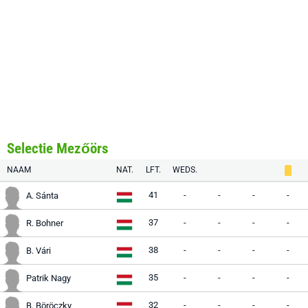
Selectie Mezőörs
NAAM
NAT.
LFT.
WEDS.
41
-
-
-
-
A. Sánta
37
-
-
-
-
R. Bohner
38
-
-
-
-
B. Vári
35
-
-
-
-
Patrik Nagy
32
-
-
-
-
B. Böröczky