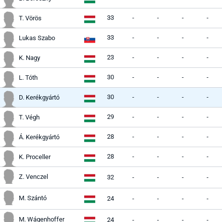
33
-
-
-
-
T. Vörös
33
-
-
-
-
Lukas Szabo
23
-
-
-
-
K. Nagy
30
-
-
-
-
L. Tóth
30
-
-
-
-
D. Kerékgyártó
29
-
-
-
-
T. Végh
28
-
-
-
-
Á. Kerékgyártó
28
-
-
-
-
K. Proceller
Z. Venczel
32
-
-
-
-
M. Szántó
24
-
-
-
-
M. Wágenhoffer
24
-
-
-
-