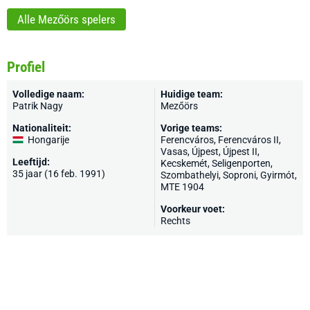
Alle Mezőörs spelers
Profiel
Volledige naam:
Huidige team:
Patrik Nagy
Mezőörs
Nationaliteit:
Vorige teams:
Hongarije
Ferencváros
, Ferencváros II,
Vasas, Újpest, Újpest II,
Leeftijd:
Kecskemét
, Seligenporten,
35 jaar (16 feb. 1991)
Szombathelyi, Soproni, Gyirmót,
MTE 1904
Voorkeur voet:
Rechts