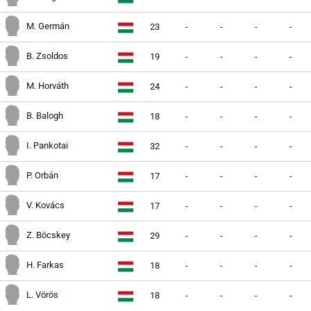
M. Germán
23
-
-
-
-
B. Zsoldos
19
-
-
-
-
M. Horváth
24
-
-
-
-
B. Balogh
18
-
-
-
-
I. Pankotai
32
-
-
-
-
P. Orbán
17
-
-
-
-
V. Kovács
17
-
-
-
-
Z. Böcskey
29
-
-
-
-
H. Farkas
18
-
-
-
-
L. Vörös
18
-
-
-
-