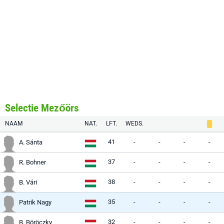
Selectie Mezőörs
NAAM
NAT.
LFT.
WEDS.
41
-
-
-
-
A. Sánta
37
-
-
-
-
R. Bohner
38
-
-
-
-
B. Vári
35
-
-
-
-
Patrik Nagy
32
-
-
-
-
B. Böröczky