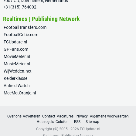
7007 CD, Doetinchem, Netherlands
+31(315)-764002
Realtimes | Publishing Network
FootballTransfers.com
FootballCritic.com
FCUpdate.nl
GPFans.com
MovieMeter.nl
MusicMeter.nl
WijWedden.net
Kelderklasse
Anfield Watch
MeeMetOranje.nl
Over ons
Adverteren
Contact
Vacatures
Privacy
Algemene voorwaarden
Huisregels
Colofon
RSS
Sitemap
Copyright (©) 2005 - 2026
FCUpdate.nl
Realtimes | Publishing Network