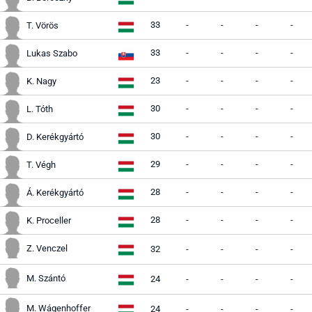
33
-
-
-
-
T. Vörös
33
-
-
-
-
Lukas Szabo
23
-
-
-
-
K. Nagy
30
-
-
-
-
L. Tóth
30
-
-
-
-
D. Kerékgyártó
29
-
-
-
-
T. Végh
28
-
-
-
-
Á. Kerékgyártó
28
-
-
-
-
K. Proceller
Z. Venczel
32
-
-
-
-
M. Szántó
24
-
-
-
-
M. Wágenhoffer
24
-
-
-
-