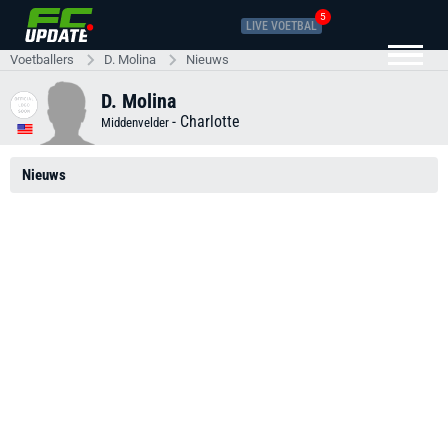
5
LIVE VOETBAL
Voetballers
D. Molina
Nieuws
D. Molina
-
Charlotte
Middenvelder
Nieuws