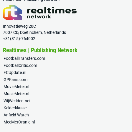
Innovatieweg 20C
7007 CD, Doetinchem, Netherlands
+31(315)-764002
Realtimes | Publishing Network
FootballTransfers.com
FootballCritic.com
FCUpdate.nl
GPFans.com
MovieMeter.nl
MusicMeter.nl
WijWedden.net
Kelderklasse
Anfield Watch
MeeMetOranje.nl