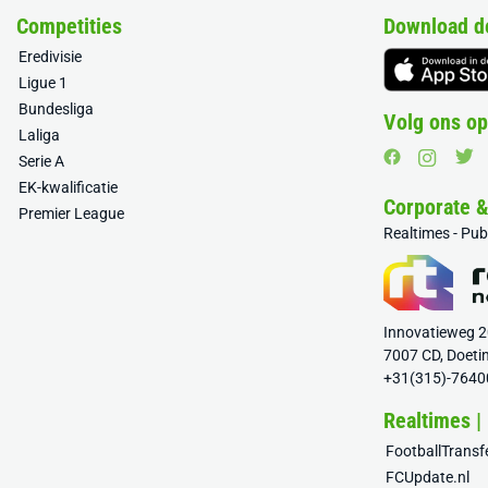
Competities
Download d
Eredivisie
Ligue 1
Bundesliga
Volg ons op
Laliga
Serie A
EK-kwalificatie
Corporate 
Premier League
Realtimes - Pu
Innovatieweg 
7007 CD, Doeti
+31(315)-7640
Realtimes |
FootballTrans
FCUpdate.nl