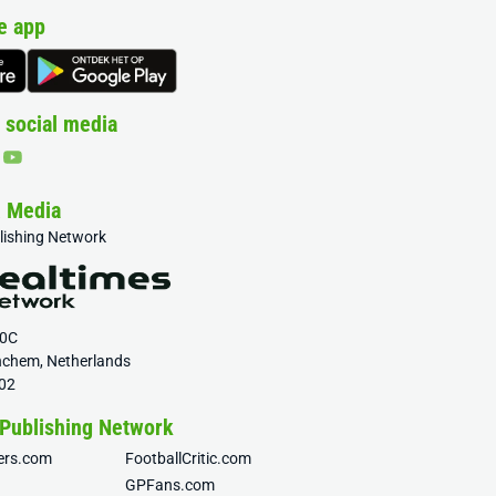
e app
 social media
& Media
blishing Network
20C
nchem, Netherlands
02
 Publishing Network
fers.com
FootballCritic.com
GPFans.com