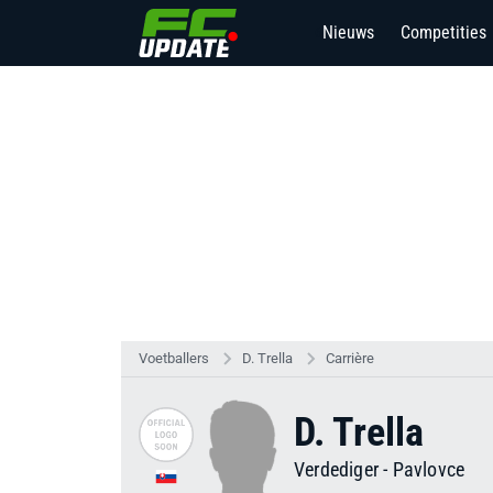
Nieuws
Competities
6
Voetballers
D. Trella
Carrière
D. Trella
Verdediger
-
Pavlovce