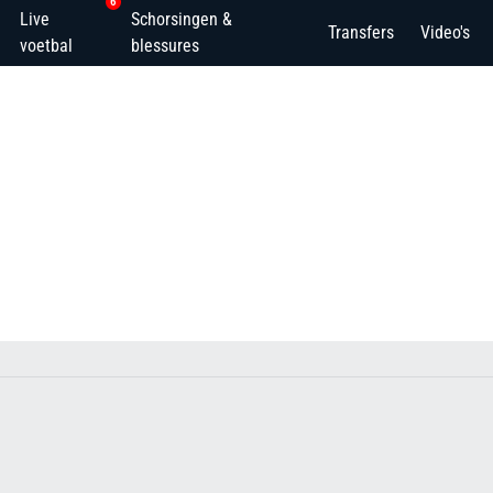
6
Live
Schorsingen &
Transfers
Video's
voetbal
blessures