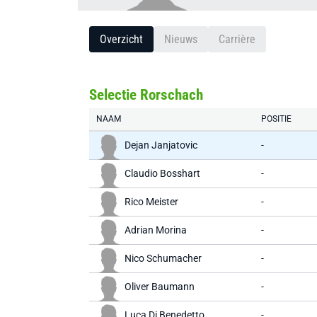
Overzicht
Nieuws
Carrière
Selectie Rorschach
NAAM
POSITIE
Dejan Janjatovic
-
Claudio Bosshart
-
Rico Meister
-
Adrian Morina
-
Nico Schumacher
-
Oliver Baumann
-
Luca Di Benedetto
-