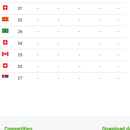
31
-
-
-
-
-
32
-
-
-
-
-
26
-
-
-
-
-
34
-
-
-
-
-
25
-
-
-
-
-
33
-
-
-
-
-
27
-
-
-
-
-
Competities
Download d