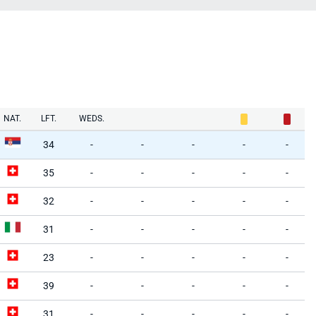
NAT.
LFT.
WEDS.
34
-
-
-
-
-
35
-
-
-
-
-
32
-
-
-
-
-
31
-
-
-
-
-
23
-
-
-
-
-
39
-
-
-
-
-
31
-
-
-
-
-