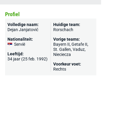
Profiel
Volledige naam:
Huidige team:
Dejan Janjatović
Rorschach
Nationaliteit:
Vorige teams:
Servië
Bayern II
, Getafe II,
St. Gallen
,
Vaduz
,
Leeftijd:
Nieciecza
34 jaar (25 feb. 1992)
Voorkeur voet:
Rechts