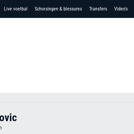
Live voetbal
Schorsingen & blessures
Transfers
Video's
ovic
h