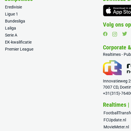
Eredivisie
Ligue 1
Bundesliga
Volg ons op
Laliga
Serie A
EK-kwalificatie
Corporate 
Premier League
Realtimes - Pu
Innovatieweg 
7007 CD, Doeti
+31(315)-7640
Realtimes |
FootballTrans
FCUpdate.nl
MovieMeter.nl