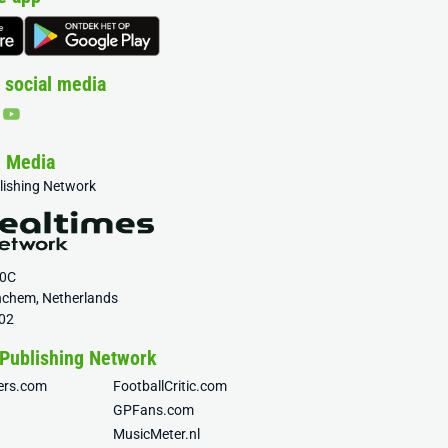
 social media
& Media
blishing Network
20C
nchem, Netherlands
02
 Publishing Network
fers.com
FootballCritic.com
GPFans.com
MusicMeter.nl