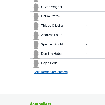
Gilvan Wagner
-
Darko Petrov
-
Thiago Oliveira
-
Andreas Lo Re
-
Spencer Wright
-
Dominic Huber
-
Dejan Peric
-
Alle Rorschach spelers
Voetballers