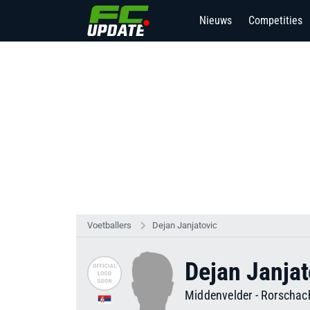
Nieuws
Competities
Voetballers
Dejan Janjatovic
Dejan Janjat
Middenvelder
-
Rorschac