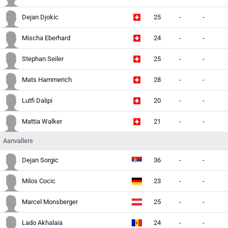
Dejan Djokic
25
-
-
Mischa Eberhard
24
-
-
Stephan Seiler
25
-
-
Mats Hammerich
28
-
-
Lutfi Dalipi
20
-
-
Mattia Walker
21
-
-
Aanvallers
Dejan Sorgic
36
-
-
Milos Cocic
23
-
-
Marcel Monsberger
25
-
-
Lado Akhalaia
24
-
-