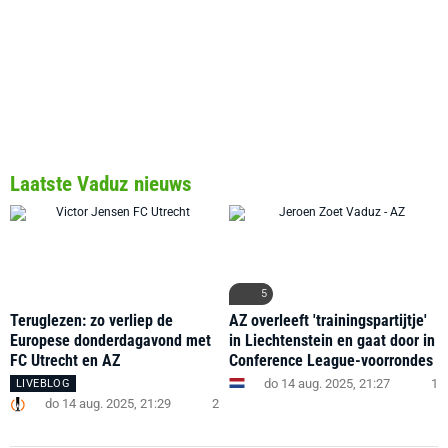
Laatste Vaduz nieuws
5
Teruglezen: zo verliep de
AZ overleeft 'trainingspartijtje'
Europese donderdagavond met
in Liechtenstein en gaat door in
FC Utrecht en AZ
Conference League-voorrondes
do 14 aug. 2025, 21:27
1
LIVEBLOG
do 14 aug. 2025, 21:29
2