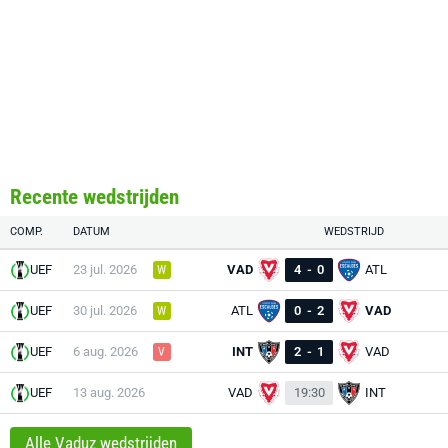
Recente wedstrijden
COMP.
DATUM
WEDSTRIJD
UEF
23 jul. 2026
VAD
4
-
0
ATL
W
UEF
30 jul. 2026
ATL
0
-
2
VAD
W
UEF
6 aug. 2026
INT
2
-
1
VAD
V
UEF
13 aug. 2026
VAD
19:30
INT
Alle Vaduz wedstrijden