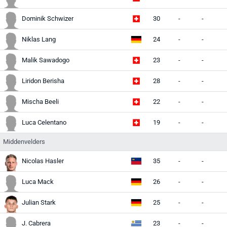
Dominik Schwizer
30
-
-
Niklas Lang
24
-
-
Malik Sawadogo
23
-
-
Liridon Berisha
28
-
-
Mischa Beeli
22
-
-
Luca Celentano
19
-
-
Middenvelders
Nicolas Hasler
35
-
-
Luca Mack
26
-
-
Julian Stark
25
-
-
J. Cabrera
23
-
-