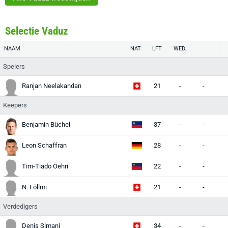
Selectie Vaduz
NAAM
NAT.
LFT.
WED.
Spelers
Ranjan Neelakandan
21
-
-
Keepers
Benjamin Büchel
37
-
-
Leon Schaffran
28
-
-
Tim-Tiado Öehri
22
-
-
N. Föllmi
21
-
-
Verdedigers
Denis Simani
34
-
-