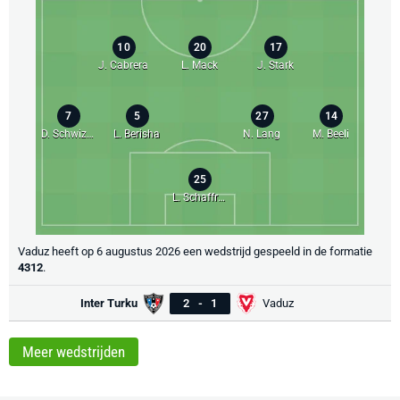
10
20
17
J. Cabrera
L. Mack
J. Stark
7
5
27
14
D. Schwizer
L. Berisha
N. Lang
M. Beeli
25
L. Schaffran
Vaduz heeft op 6 augustus 2026 een wedstrijd gespeeld in de formatie
4312
.
Inter Turku
2
-
1
Vaduz
Meer wedstrijden