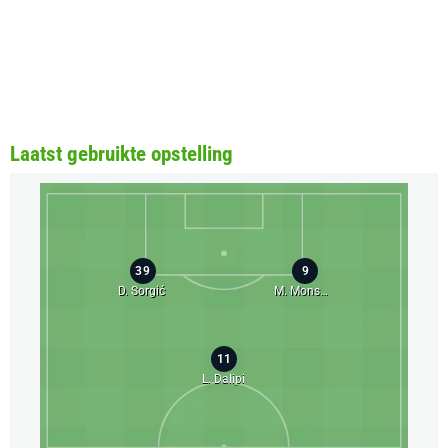
Laatst gebruikte opstelling
39
9
D. Sorgić
M. Monsberger
11
L. Dalipi