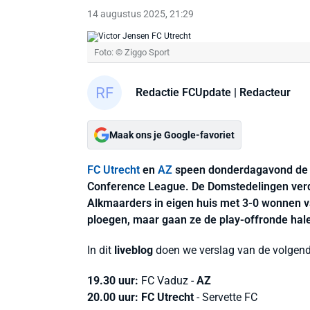
14 augustus 2025, 21:29
Foto: © Ziggo Sport
Redactie FCUpdate
| Redacteur
Maak ons je Google-favoriet
FC Utrecht
en
AZ
speen donderdagavond de r
Conference League. De Domstedelingen ver
Alkmaarders in eigen huis met 3-0 wonnen 
ploegen, maar gaan ze de play-offronde halen
In dit
liveblog
doen we verslag van de volgend
19.30 uur:
FC Vaduz -
AZ
20.00 uur: FC Utrecht
- Servette FC