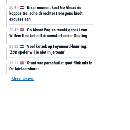
Bizar moment kost Go Ahead de
20:47
koppositie: scheidsrechter Hensgens biedt
excuses aan
Go Ahead Eagles maakt gehakt van
20:42
Willem II en beleeft droomstart onder Oosting
Veel kritiek op Feyenoord-huurling:
20:32
‘Zo’n speler wil je niet in je team’
Stunt van parachutist gaat flink mis in
19:11
De Adelaarshorst
Meer nieuws