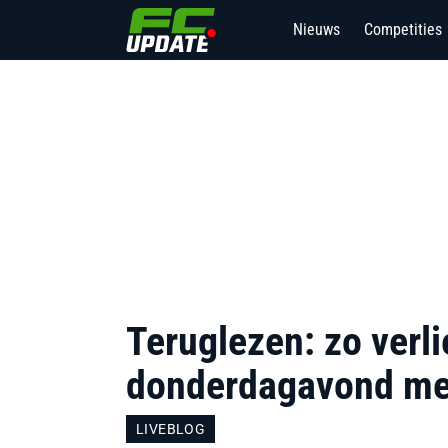
Nieuws
Competities
3
Teruglezen: zo verl
donderdagavond met
LIVEBLOG