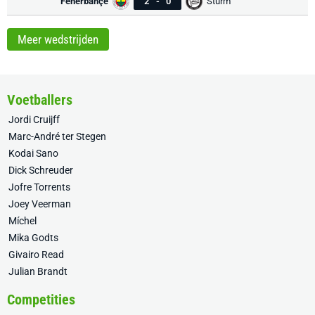
Fenerbahçe
2
-
0
Sturm
Meer wedstrijden
Voetballers
Jordi Cruijff
Marc-André ter Stegen
Kodai Sano
Dick Schreuder
Jofre Torrents
Joey Veerman
Míchel
Mika Godts
Givairo Read
Julian Brandt
Competities