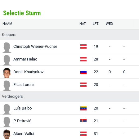
Selectie Sturm
NAAM
NAT.
LFT.
WED.
Keepers
Christoph Wiener-Pucher
19
-
-
Ammar Helac
28
-
-
Daniil Khudyakov
22
0
0
Elias Lorenz
20
-
-
Verdedigers
Luís Balbo
20
-
-
P. Petrović
21
-
-
Albert Vallci
31
-
-