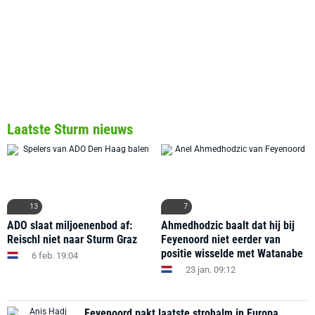
Laatste Sturm nieuws
13
7
ADO slaat miljoenenbod af:
Ahmedhodzic baalt dat hij bij
Reischl niet naar Sturm Graz
Feyenoord niet eerder van
positie wisselde met Watanabe
6 feb. 19:04
23 jan. 09:12
Feyenoord pakt laatste strohalm in Europa