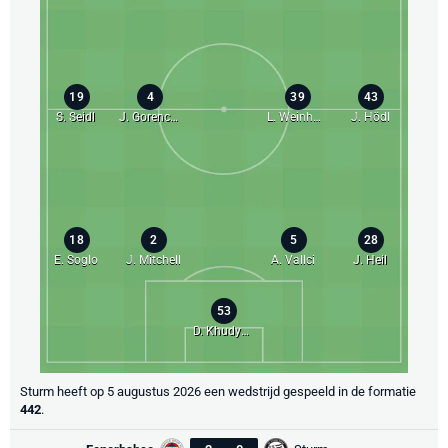
19
4
39
43
S. Seidl
J. Gorenc Stankovič
L. Weinhandl
J. Hödl
18
2
5
28
E. Soglo
J. Mitchell
A. Vallci
J. Heil
53
D. Khudyakov
Sturm heeft op 5 augustus 2026 een wedstrijd gespeeld in de formatie
442
.