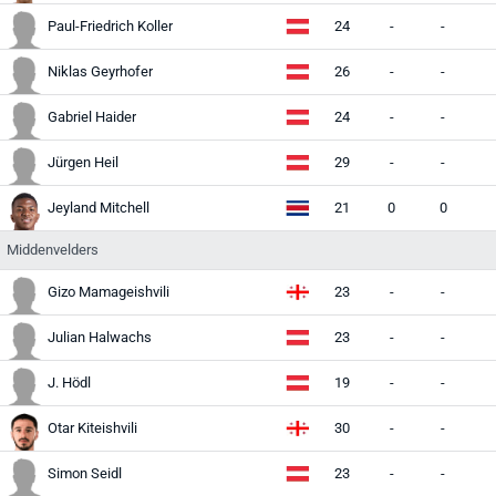
Paul-Friedrich Koller
24
-
-
Niklas Geyrhofer
26
-
-
Gabriel Haider
24
-
-
Jürgen Heil
29
-
-
Jeyland Mitchell
21
0
0
Middenvelders
Gizo Mamageishvili
23
-
-
Julian Halwachs
23
-
-
J. Hödl
19
-
-
Otar Kiteishvili
30
-
-
Simon Seidl
23
-
-