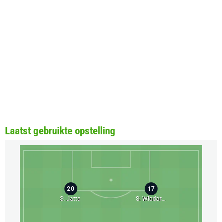
Laatst gebruikte opstelling
20
17
S. Jatta
S. Włodarczyk