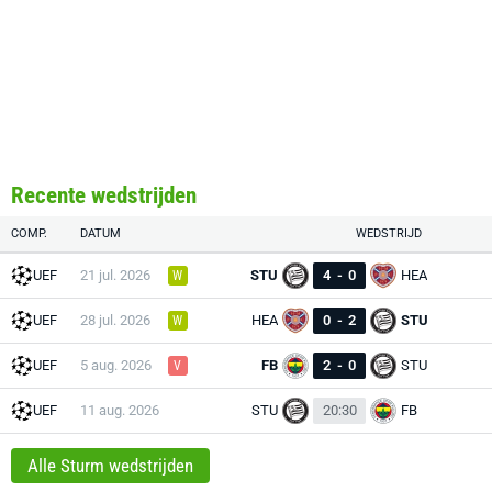
Recente wedstrijden
COMP.
DATUM
WEDSTRIJD
UEF
21 jul. 2026
STU
4
-
0
HEA
W
UEF
28 jul. 2026
HEA
0
-
2
STU
W
UEF
5 aug. 2026
FB
2
-
0
STU
V
UEF
11 aug. 2026
STU
20:30
FB
Alle Sturm wedstrijden