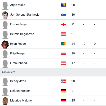
Arjan Malic
20
-
-
Jon Gorenc Stankovic
30
-
-
Emran Soglo
21
-
-
Belmin Beganovic
21
-
-
Ryan Fosso
24
17
0
Filip Rozga
19
-
-
L. Weinhandl
17
-
-
Aanvallers
Seedy Jatta
23
-
-
Nelson Weiper
21
-
-
Maurice Malone
25
-
-