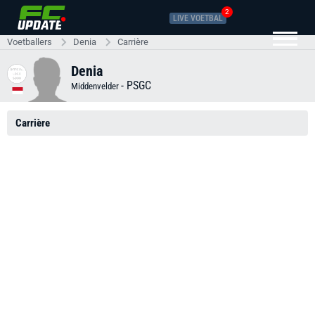
2
LIVE VOETBAL
Voetballers
Denia
Carrière
Denia
-
PSGC
Middenvelder
Carrière