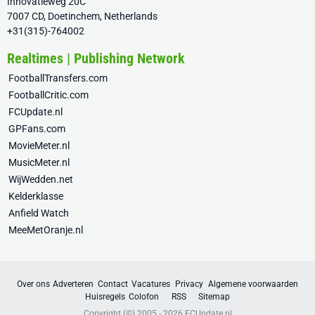
Innovatieweg 20C
7007 CD, Doetinchem, Netherlands
+31(315)-764002
Realtimes | Publishing Network
FootballTransfers.com
FootballCritic.com
FCUpdate.nl
GPFans.com
MovieMeter.nl
MusicMeter.nl
WijWedden.net
Kelderklasse
Anfield Watch
MeeMetOranje.nl
Over ons
Adverteren
Contact
Vacatures
Privacy
Algemene voorwaarden
Huisregels
Colofon
RSS
Sitemap
Copyright (©) 2005 - 2026
FCUpdate.nl