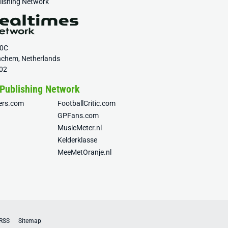
blishing Network
20C
nchem, Netherlands
02
 Publishing Network
fers.com
FootballCritic.com
GPFans.com
MusicMeter.nl
Kelderklasse
MeeMetOranje.nl
RSS
Sitemap