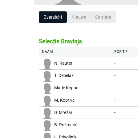
Overzicht
Nieuws
Carrière
Selectie Dravinja
NAAM
POSITIE
N. Rauter
-
T. Debelak
-
Matic Kopac
-
M. Koprivc
-
D. Mrežar
-
B. Rožmarič
-
L. Privošnik
-