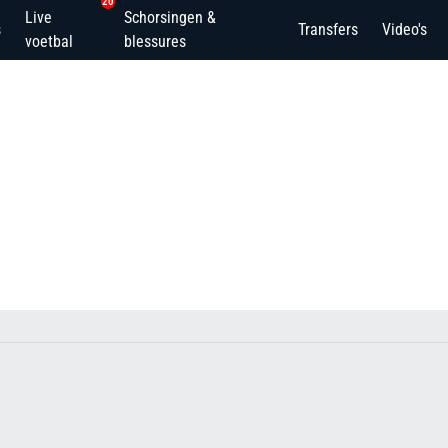
20
Live
Schorsingen &
s
Transfers
Video's
voetbal
blessures