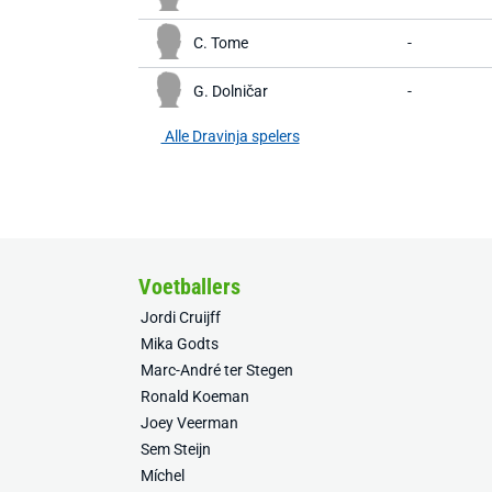
C. Tome
-
G. Dolničar
-
Alle Dravinja spelers
Voetballers
Jordi Cruijff
Mika Godts
Marc-André ter Stegen
Ronald Koeman
Joey Veerman
Sem Steijn
Míchel