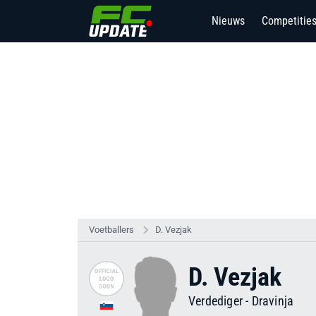
Nieuws
Competitie
20
Voetballers
D. Vezjak
D. Vezjak
Verdediger
-
Dravinja