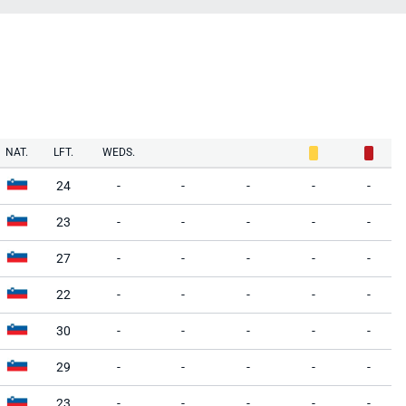
NAT.
LFT.
WEDS.
24
-
-
-
-
-
23
-
-
-
-
-
27
-
-
-
-
-
22
-
-
-
-
-
30
-
-
-
-
-
29
-
-
-
-
-
23
-
-
-
-
-