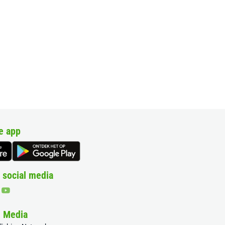
e app
 social media
& Media