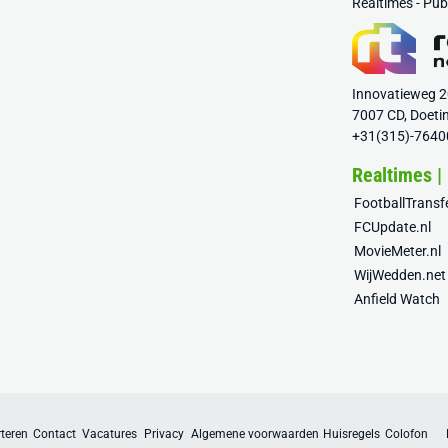
Realtimes - Pu
Innovatieweg 
7007 CD, Doeti
+31(315)-7640
Realtimes |
FootballTrans
FCUpdate.nl
MovieMeter.nl
WijWedden.net
Anfield Watch
teren
Contact
Vacatures
Privacy
Algemene voorwaarden
Huisregels
Colofon