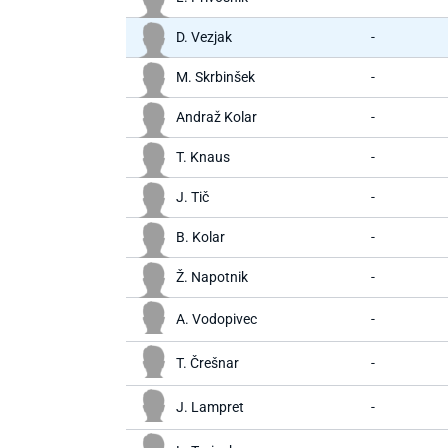
D. Vezjak
-
M. Skrbinšek
-
Andraž Kolar
-
T. Knaus
-
J. Tič
-
B. Kolar
-
Ž. Napotnik
-
A. Vodopivec
-
T. Črešnar
-
J. Lampret
-