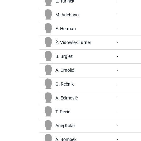
L. Turinek
-
M. Adebayo
-
E. Herman
-
Ž. Vidovšek Turner
-
B. Brglez
-
A. Crnolić
-
G. Rečnik
-
A. Ećimović
-
T. Pečič
-
Anej Kolar
-
A. Bombek
-