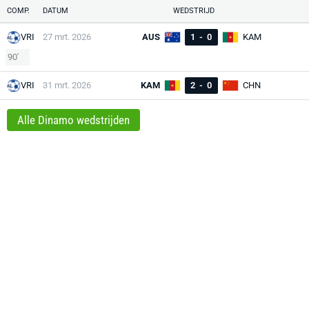
COMP.
DATUM
WEDSTRIJD
VRI
27 mrt. 2026
AUS
1
-
0
KAM
90'
VRI
31 mrt. 2026
KAM
2
-
0
CHN
Alle Dinamo wedstrijden