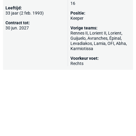
16
Leeftijd:
33 jaar (2 feb. 1993)
Positie:
Keeper
Contract tot:
30 jun. 2027
Vorige teams:
Rennes II, Lorient II,
Lorient
,
Guijuelo
,
Avranches
,
Épinal
,
Levadiakos, Lamia,
OFI
,
Abha
,
Karmiotissa
Voorkeur voet:
Rechts