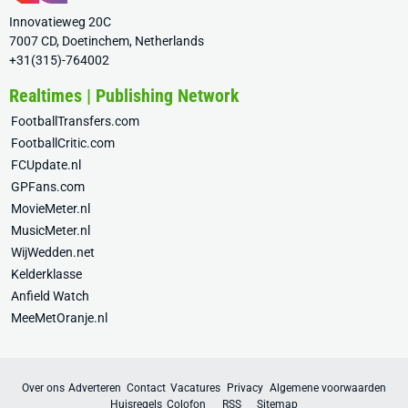
Innovatieweg 20C
7007 CD, Doetinchem, Netherlands
+31(315)-764002
Realtimes | Publishing Network
FootballTransfers.com
FootballCritic.com
FCUpdate.nl
GPFans.com
MovieMeter.nl
MusicMeter.nl
WijWedden.net
Kelderklasse
Anfield Watch
MeeMetOranje.nl
Over ons
Adverteren
Contact
Vacatures
Privacy
Algemene voorwaarden
Huisregels
Colofon
RSS
Sitemap