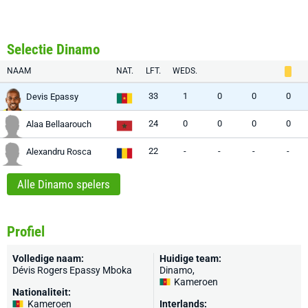
Selectie Dinamo
NAAM
NAT.
LFT.
WEDS.
33
1
0
0
0
Devis Epassy
24
0
0
0
0
Alaa Bellaarouch
22
-
-
-
-
Alexandru Rosca
Alle Dinamo spelers
Profiel
Volledige naam:
Huidige team:
Dévis Rogers Epassy Mboka
Dinamo
,
Kameroen
Nationaliteit:
Kameroen
Interlands: