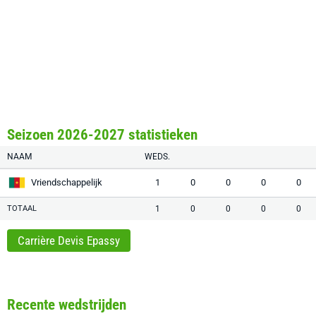
Seizoen 2026-2027 statistieken
NAAM
WEDS.
Vriendschappelijk
1
0
0
0
0
TOTAAL
1
0
0
0
0
Carrière Devis Epassy
Recente wedstrijden