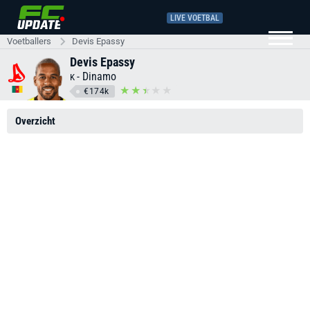
LIVE VOETBAL
Voetballers
Devis Epassy
Devis Epassy
-
Dinamo
K
€174k
Overzicht