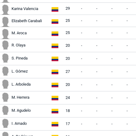
29
-
-
-
-
Karina Valencia
25
-
-
-
-
Elizabeth Carabali
25
-
-
-
-
M. Aroca
R. Olaya
20
-
-
-
-
S. Pineda
20
-
-
-
-
L. Gómez
27
-
-
-
-
L. Arboleda
20
-
-
-
-
M. Herrera
24
-
-
-
-
M. Agudelo
18
-
-
-
-
I. Amado
17
-
-
-
-