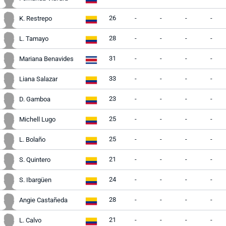
26
-
-
-
-
K. Restrepo
28
-
-
-
-
L. Tamayo
31
-
-
-
-
Mariana Benavides
33
-
-
-
-
Liana Salazar
23
-
-
-
-
D. Gamboa
25
-
-
-
-
Michell Lugo
25
-
-
-
-
L. Bolaño
21
-
-
-
-
S. Quintero
24
-
-
-
-
S. Ibargüen
28
-
-
-
-
Angie Castañeda
21
-
-
-
-
L. Calvo