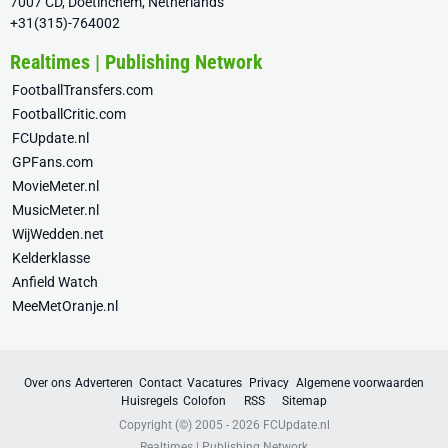
7007 CD, Doetinchem, Netherlands
+31(315)-764002
Realtimes | Publishing Network
FootballTransfers.com
FootballCritic.com
FCUpdate.nl
GPFans.com
MovieMeter.nl
MusicMeter.nl
WijWedden.net
Kelderklasse
Anfield Watch
MeeMetOranje.nl
Over ons
Adverteren
Contact
Vacatures
Privacy
Algemene voorwaarden
Huisregels
Colofon
RSS
Sitemap
Copyright (©) 2005 - 2026
FCUpdate.nl
Realtimes | Publishing Network