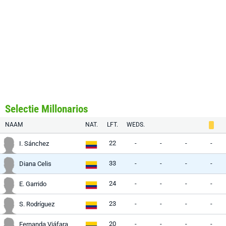
Selectie Millonarios
NAAM
NAT.
LFT.
WEDS.
22
-
-
-
-
I. Sánchez
33
-
-
-
-
Diana Celis
24
-
-
-
-
E. Garrido
23
-
-
-
-
S. Rodríguez
20
-
-
-
-
Fernanda Viáfara