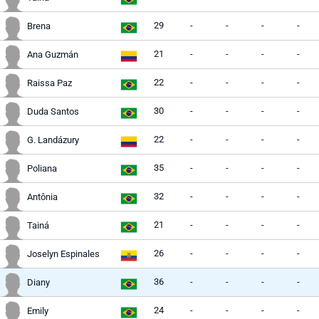
29
-
-
-
-
Brena
21
-
-
-
-
Ana Guzmán
22
-
-
-
-
Raissa Paz
30
-
-
-
-
Duda Santos
22
-
-
-
-
G. Landázury
35
-
-
-
-
Poliana
32
-
-
-
-
Antônia
21
-
-
-
-
Tainá
26
-
-
-
-
Joselyn Espinales
36
-
-
-
-
Diany
24
-
-
-
-
Emily