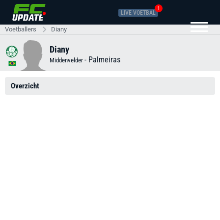
1
LIVE VOETBAL
Voetballers
Diany
Diany
-
Palmeiras
Middenvelder
Overzicht