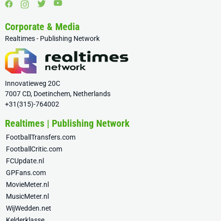
Corporate & Media
Realtimes - Publishing Network
Innovatieweg 20C
7007 CD, Doetinchem, Netherlands
+31(315)-764002
Realtimes | Publishing Network
FootballTransfers.com
FootballCritic.com
FCUpdate.nl
GPFans.com
MovieMeter.nl
MusicMeter.nl
WijWedden.net
Kelderklasse