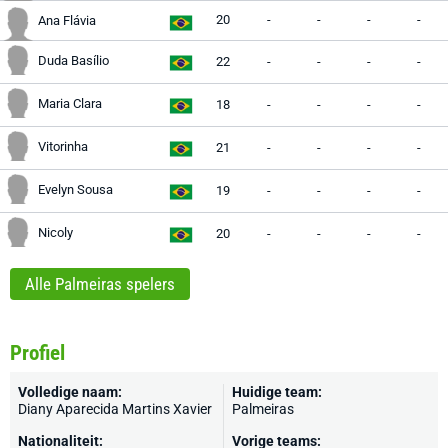
20
-
-
-
-
Ana Flávia
Duda Basílio
22
-
-
-
-
Maria Clara
18
-
-
-
-
Vitorinha
21
-
-
-
-
Evelyn Sousa
19
-
-
-
-
Nicoly
20
-
-
-
-
Alle Palmeiras spelers
Profiel
Volledige naam:
Huidige team:
Diany Aparecida Martins Xavier
Palmeiras
Nationaliteit:
Vorige teams: