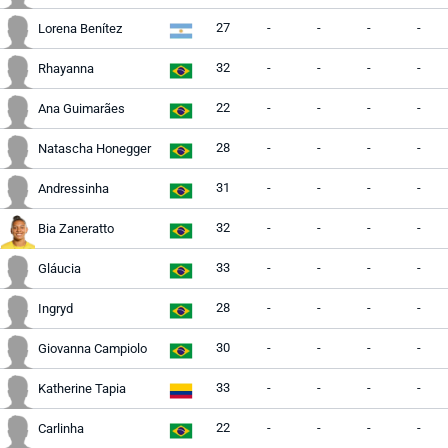
27
-
-
-
-
Lorena Benítez
32
-
-
-
-
Rhayanna
22
-
-
-
-
Ana Guimarães
28
-
-
-
-
Natascha Honegger
31
-
-
-
-
Andressinha
32
-
-
-
-
Bia Zaneratto
33
-
-
-
-
Gláucia
28
-
-
-
-
Ingryd
30
-
-
-
-
Giovanna Campiolo
33
-
-
-
-
Katherine Tapia
22
-
-
-
-
Carlinha