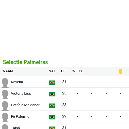
Selectie Palmeiras
NAAM
NAT.
LFT.
WEDS.
21
-
-
-
-
Ravena
25
-
-
-
-
Victória Liss
23
-
-
-
-
Patrícia Maldaner
29
-
-
-
-
Fê Palermo
31
-
-
-
-
Tainá