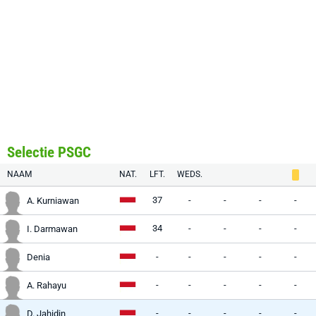
Selectie PSGC
NAAM
NAT.
LFT.
WEDS.
37
-
-
-
-
A. Kurniawan
34
-
-
-
-
I. Darmawan
-
-
-
-
-
Denia
-
-
-
-
-
A. Rahayu
-
-
-
-
-
D. Jahidin