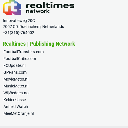
Innovatieweg 20C
7007 CD, Doetinchem, Netherlands
+31(315)-764002
Realtimes | Publishing Network
FootballTransfers.com
FootballCritic.com
FCUpdate.nl
GPFans.com
MovieMeter.nl
MusicMeter.nl
WijWedden.net
Kelderklasse
Anfield Watch
MeeMetOranje.nl