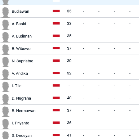
35
-
-
-
-
Budiawan
33
-
-
-
-
A. Basid
35
-
-
-
-
A. Budiman
37
-
-
-
-
B. Wibowo
30
-
-
-
-
N. Supriatno
32
-
-
-
-
V. Andika
-
-
-
-
-
I. Tile
40
-
-
-
-
D. Nugraha
37
-
-
-
-
R. Hermawan
36
-
-
-
-
I. Priyanto
41
-
-
-
-
S. Dedeyan