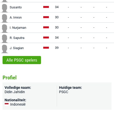
34
-
-
-
-
Susanto
30
-
-
-
-
A. Imron
30
-
-
-
-
I. Nurjaman
34
-
-
-
-
R. Saputra
39
-
-
-
-
J. Siagian
Alle PSGC spelers
Profiel
Volledige naam:
Huidige team:
Didin Jahidin
PSGC
Nationaliteit:
Indonesië