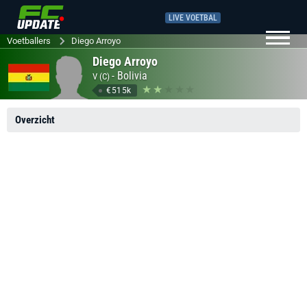
LIVE VOETBAL
Voetballers
Diego Arroyo
Diego Arroyo
-
Bolivia
V (C)
€515k
Overzicht