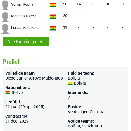
23
14
0
0
3
Yomar Rocha
20
-
-
-
-
Marcelo Tórrez
19
-
-
-
-
Lucas Macazaga
Alle Bolivia spelers
Profiel
Volledige naam:
Huidige team:
Diego Júnior Arroyo Maldonado
Bolivia
,
Bolivia
Nationaliteit:
Bolivia
Interlands:
7
Leeftijd:
21 jaar (29 apr. 2005)
Positie:
Verdediger (Centraal)
Contract tot:
31 dec. 2029
Vorige teams:
Bolívar,
Shakhtar D