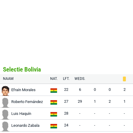
Selectie Bolivia
NAAM
NAT.
LFT.
WEDS.
22
6
0
0
2
Efraín Morales
27
29
1
2
1
Roberto Fernández
28
-
-
-
-
Luis Haquín
24
-
-
-
-
Leonardo Zabala