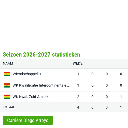
Seizoen 2026-2027 statistieken
NAAM
WEDS.
Vriendschappelijk
1
0
0
0
WK Kwalificatie Intercontinentale play-offs
1
0
0
0
WK Kwal. Zuid-Amerika
2
0
0
1
TOTAAL
4
0
0
1
Carrière Diego Arroyo