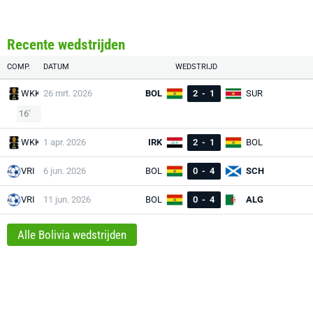
Recente wedstrijden
COMP.
DATUM
WEDSTRIJD
WKK
26 mrt. 2026
BOL
2
-
1
SUR
16'
WKK
1 apr. 2026
IRK
2
-
1
BOL
VRI
6 jun. 2026
BOL
0
-
4
SCH
VRI
11 jun. 2026
BOL
0
-
4
ALG
Alle Bolivia wedstrijden