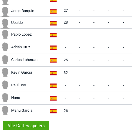
27
-
-
-
-
Jorge Barquín
28
-
-
-
-
Ubaldo
Pablo López
-
-
-
-
-
Adrián Cruz
-
-
-
-
-
Carlos Laherran
25
-
-
-
-
Kevin Garcia
32
-
-
-
-
Raúl Boo
-
-
-
-
-
Nano
-
-
-
-
-
Manu García
26
-
-
-
-
Alle Cartes spelers