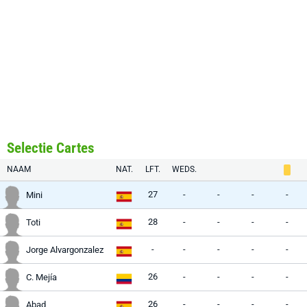
Selectie Cartes
NAAM
NAT.
LFT.
WEDS.
27
-
-
-
-
Mini
28
-
-
-
-
Toti
-
-
-
-
-
Jorge Alvargonzalez
26
-
-
-
-
C. Mejía
26
-
-
-
-
Abad