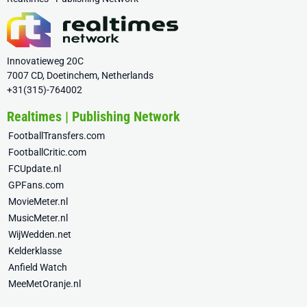
Innovatieweg 20C
7007 CD, Doetinchem, Netherlands
+31(315)-764002
Realtimes | Publishing Network
FootballTransfers.com
FootballCritic.com
FCUpdate.nl
GPFans.com
MovieMeter.nl
MusicMeter.nl
WijWedden.net
Kelderklasse
Anfield Watch
MeeMetOranje.nl