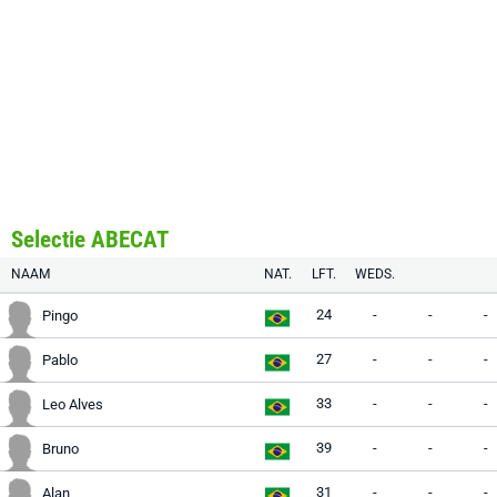
Selectie ABECAT
NAAM
NAT.
LFT.
WEDS.
24
-
-
-
Pingo
27
-
-
-
Pablo
33
-
-
-
Leo Alves
39
-
-
-
Bruno
31
-
-
-
Alan