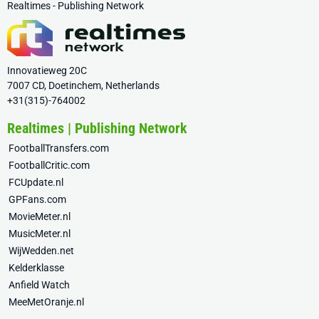
Realtimes - Publishing Network
Innovatieweg 20C
7007 CD, Doetinchem, Netherlands
+31(315)-764002
Realtimes | Publishing Network
FootballTransfers.com
FootballCritic.com
FCUpdate.nl
GPFans.com
MovieMeter.nl
MusicMeter.nl
WijWedden.net
Kelderklasse
Anfield Watch
MeeMetOranje.nl