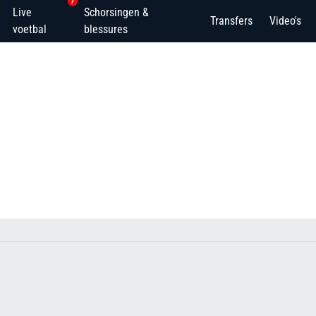
7
Live
Schorsingen &
Transfers
Video's
voetbal
blessures