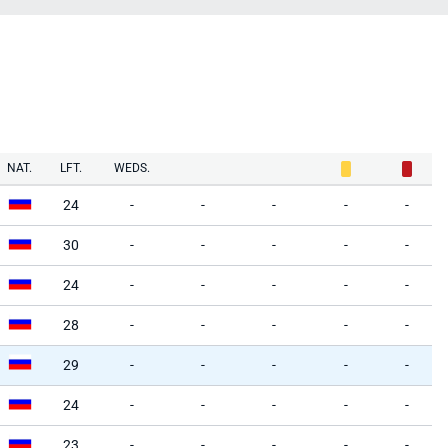
NAT.
LFT.
WEDS.
24
-
-
-
-
-
30
-
-
-
-
-
24
-
-
-
-
-
28
-
-
-
-
-
29
-
-
-
-
-
24
-
-
-
-
-
23
-
-
-
-
-