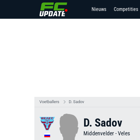
Nieuws
Competities
7
Voetballers
D. Sadov
D. Sadov
Middenvelder
-
Veles