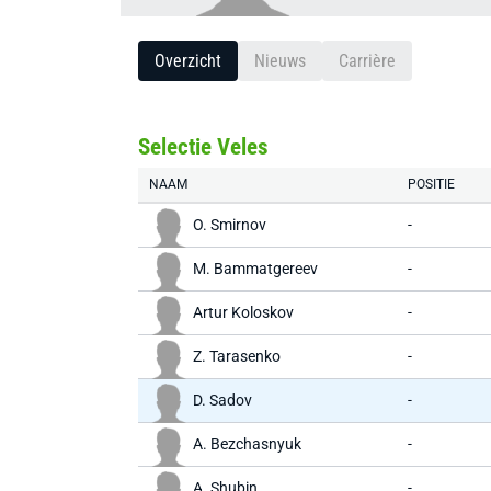
Overzicht
Nieuws
Carrière
Selectie Veles
NAAM
POSITIE
O. Smirnov
-
M. Bammatgereev
-
Artur Koloskov
-
Z. Tarasenko
-
D. Sadov
-
A. Bezchasnyuk
-
A. Shubin
-