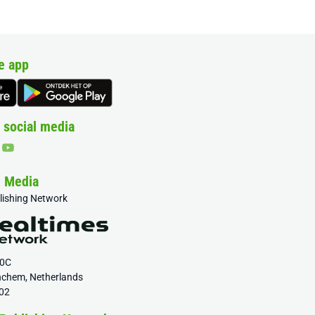
e app
 social media
& Media
blishing Network
20C
nchem, Netherlands
02