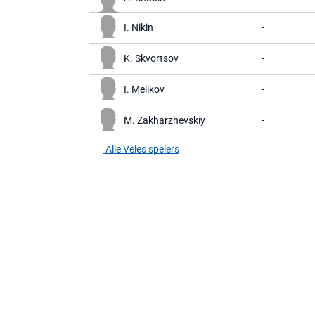
I. Nikin
-
K. Skvortsov
-
I. Melikov
-
M. Zakharzhevskiy
-
Alle Veles spelers