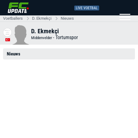
LIVE VOETBAL
Voetballers
D. Ekmekçi
Nieuws
D. Ekmekçi
-
Tortumspor
Middenvelder
Nieuws