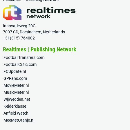
Innovatieweg 20C
7007 CD, Doetinchem, Netherlands
+31(315)-764002
Realtimes | Publishing Network
FootballTransfers.com
FootballCritic.com
FCUpdate.nl
GPFans.com
MovieMeter.nl
MusicMeter.nl
WijWedden.net
Kelderklasse
Anfield Watch
MeeMetOranje.nl