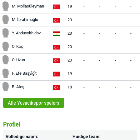
M. Mollasüleyman
19
-
-
-
-
M. İbrahimoğlu
23
-
-
-
-
Y. Abduvokhidov
23
-
-
-
-
O. Koç
20
-
-
-
-
O. Uzun
20
-
-
-
-
F. Efe Başyi̇ği̇t
19
-
-
-
-
B. Ateş
18
-
-
-
-
Alle Yuvacıkspor spelers
Profiel
Volledige naam:
Huidige team: