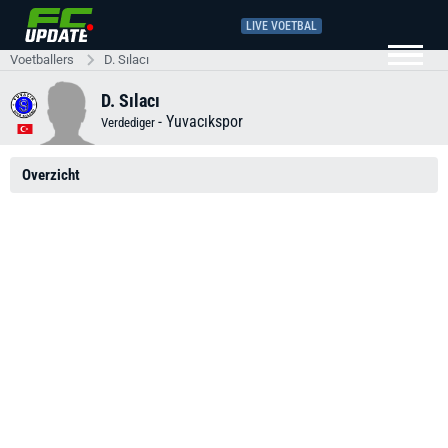
LIVE VOETBAL
Voetballers
D. Sılacı
D. Sılacı
-
Yuvacıkspor
Verdediger
Overzicht