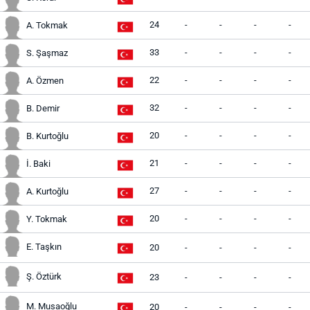
24
-
-
-
-
A. Tokmak
33
-
-
-
-
S. Şaşmaz
22
-
-
-
-
A. Özmen
32
-
-
-
-
B. Demir
20
-
-
-
-
B. Kurtoğlu
21
-
-
-
-
İ. Baki
27
-
-
-
-
A. Kurtoğlu
20
-
-
-
-
Y. Tokmak
E. Taşkın
20
-
-
-
-
Ş. Öztürk
23
-
-
-
-
M. Musaoğlu
20
-
-
-
-