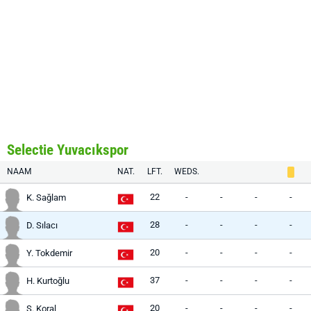
Selectie Yuvacıkspor
NAAM
NAT.
LFT.
WEDS.
22
-
-
-
-
K. Sağlam
28
-
-
-
-
D. Sılacı
20
-
-
-
-
Y. Tokdemir
37
-
-
-
-
H. Kurtoğlu
20
-
-
-
-
S. Koral