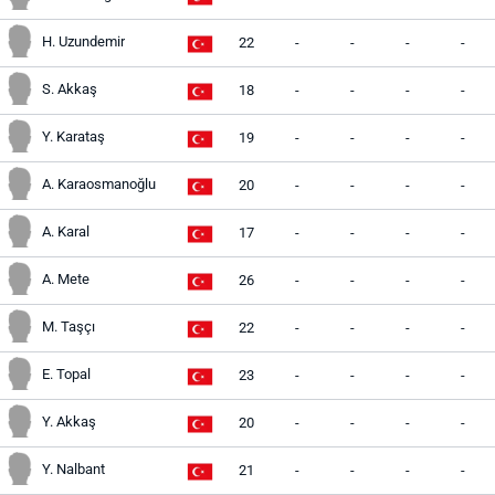
H. Uzundemir
22
-
-
-
-
S. Akkaş
18
-
-
-
-
Y. Karataş
19
-
-
-
-
A. Karaosmanoğlu
20
-
-
-
-
A. Karal
17
-
-
-
-
A. Mete
26
-
-
-
-
M. Taşçı
22
-
-
-
-
E. Topal
23
-
-
-
-
Y. Akkaş
20
-
-
-
-
Y. Nalbant
21
-
-
-
-