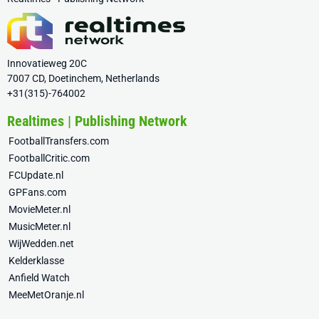
Innovatieweg 20C
7007 CD, Doetinchem, Netherlands
+31(315)-764002
Realtimes | Publishing Network
FootballTransfers.com
FootballCritic.com
FCUpdate.nl
GPFans.com
MovieMeter.nl
MusicMeter.nl
WijWedden.net
Kelderklasse
Anfield Watch
MeeMetOranje.nl