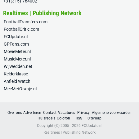
+31(315)-764002
Realtimes | Publishing Network
FootballTransfers.com
FootballCritic.com
FCUpdate.nl
GPFans.com
MovieMeter.nl
MusicMeter.nl
WijWedden.net
Kelderklasse
Anfield Watch
MeeMetOranje.nl
Over ons
Adverteren
Contact
Vacatures
Privacy
Algemene voorwaarden
Huisregels
Colofon
RSS
Sitemap
Copyright (©) 2005 - 2026
FCUpdate.nl
Realtimes | Publishing Network