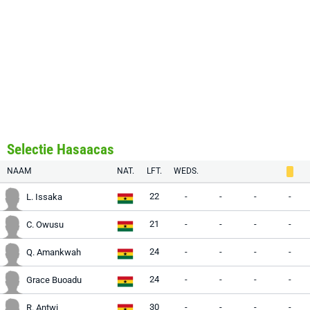
Selectie Hasaacas
NAAM
NAT.
LFT.
WEDS.
22
-
-
-
-
L. Issaka
21
-
-
-
-
C. Owusu
24
-
-
-
-
Q. Amankwah
24
-
-
-
-
Grace Buoadu
30
-
-
-
-
R. Antwi