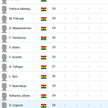
33
-
-
-
-
Patricia Mantey
24
-
-
-
-
M. Pokuaa
24
-
-
-
-
D. Maaweremou
26
-
-
-
-
F. Tamboura
25
-
-
-
-
F. Aidoo
26
-
-
-
-
F. Asante
21
-
-
-
-
A. Yahaya
26
-
-
-
-
L. Epo
25
-
-
-
-
F. Nyamekye
24
-
-
-
-
Rahama Jafaru
26
-
-
-
-
D. Copson