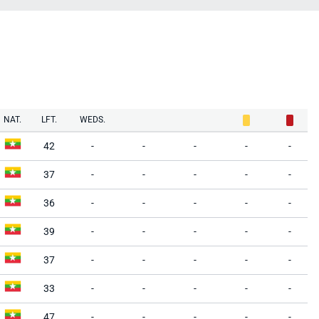
NAT.
LFT.
WEDS.
42
-
-
-
-
-
37
-
-
-
-
-
36
-
-
-
-
-
39
-
-
-
-
-
37
-
-
-
-
-
33
-
-
-
-
-
47
-
-
-
-
-