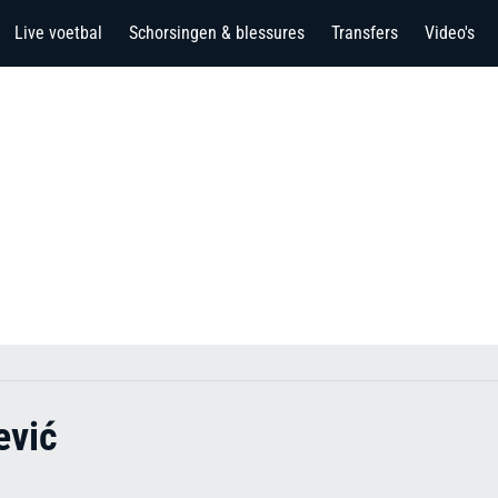
Live voetbal
Schorsingen & blessures
Transfers
Video's
ević