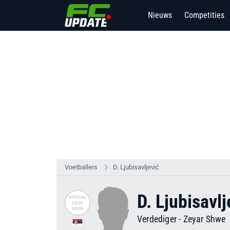
Nieuws
Competities
Voetballers
D. Ljubisavljević
D. Ljubisavlj
Verdediger
-
Zeyar Shwe