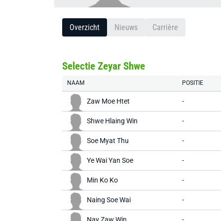
Overzicht
Nieuws
Carrière
Selectie Zeyar Shwe
NAAM
POSITIE
Zaw Moe Htet
-
Shwe Hlaing Win
-
Soe Myat Thu
-
Ye Wai Yan Soe
-
Min Ko Ko
-
Naing Soe Wai
-
Nay Zaw Win
-