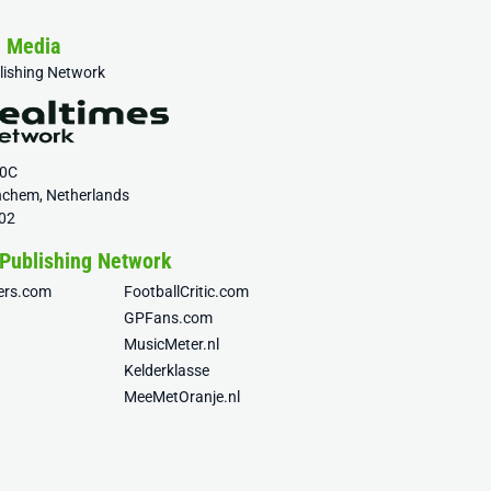
& Media
blishing Network
20C
nchem, Netherlands
02
 Publishing Network
fers.com
FootballCritic.com
GPFans.com
MusicMeter.nl
Kelderklasse
MeeMetOranje.nl