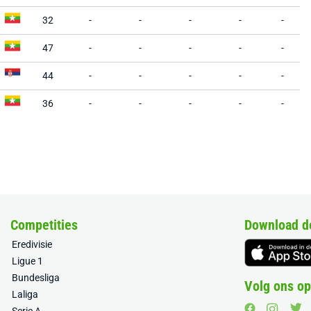
32
-
-
-
-
-
47
-
-
-
-
-
44
-
-
-
-
-
36
-
-
-
-
-
Competities
Download d
Eredivisie
Ligue 1
Bundesliga
Volg ons op
Laliga