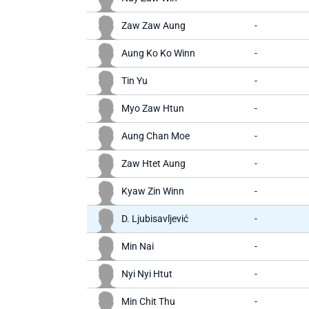
Zaw Zaw Aung
-
Aung Ko Ko Winn
-
Tin Yu
-
Myo Zaw Htun
-
Aung Chan Moe
-
Zaw Htet Aung
-
Kyaw Zin Winn
-
D. Ljubisavljević
-
Min Nai
-
Nyi Nyi Htut
-
Min Chit Thu
-