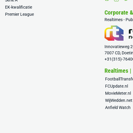
Serie A
EK-kwalificatie
Corporate 
Premier League
Realtimes - Pu
Innovatieweg 
7007 CD, Doeti
+31(315)-7640
Realtimes |
FootballTrans
FCUpdate.nl
MovieMeter.nl
WijWedden.net
Anfield Watch