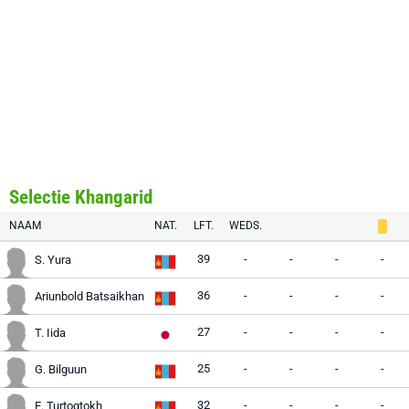
Selectie Khangarid
NAAM
NAT.
LFT.
WEDS.
39
-
-
-
-
S. Yura
36
-
-
-
-
Ariunbold Batsaikhan
27
-
-
-
-
T. Iida
25
-
-
-
-
G. Bilguun
32
-
-
-
-
E. Turtogtokh