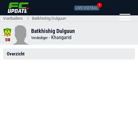
7
LIVE VOETBAL
Voetballers
Batkhishig Dulguun
Batkhishig Dulguun
-
Khangarid
Verdediger
Overzicht