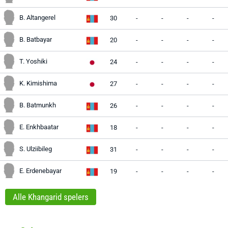
B. Altangerel
30
-
-
-
-
B. Batbayar
20
-
-
-
-
T. Yoshiki
24
-
-
-
-
K. Kimishima
27
-
-
-
-
B. Batmunkh
26
-
-
-
-
E. Enkhbaatar
18
-
-
-
-
S. Ulziibileg
31
-
-
-
-
E. Erdenebayar
19
-
-
-
-
Alle Khangarid spelers