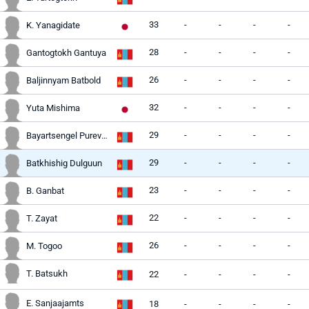
33
-
-
-
-
K. Yanagidate
28
-
-
-
-
Gantogtokh Gantuya
26
-
-
-
-
Baljinnyam Batbold
32
-
-
-
-
Yuta Mishima
29
-
-
-
-
Bayartsengel Purevdorj
29
-
-
-
-
Batkhishig Dulguun
23
-
-
-
-
B. Ganbat
22
-
-
-
-
T. Zayat
26
-
-
-
-
M. Togoo
T. Batsukh
22
-
-
-
-
E. Sanjaajamts
18
-
-
-
-