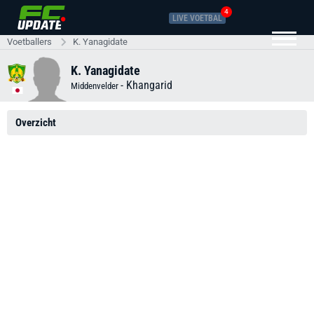
4
LIVE VOETBAL
Voetballers
K. Yanagidate
K. Yanagidate
-
Khangarid
Middenvelder
Overzicht