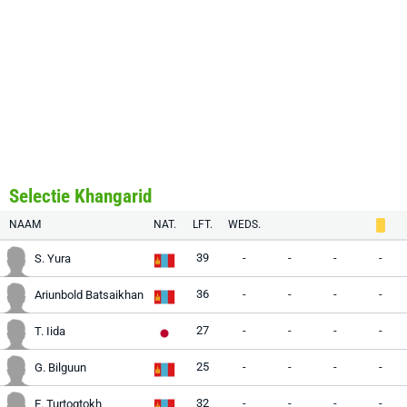
Selectie Khangarid
NAAM
NAT.
LFT.
WEDS.
39
-
-
-
-
S. Yura
36
-
-
-
-
Ariunbold Batsaikhan
27
-
-
-
-
T. Iida
25
-
-
-
-
G. Bilguun
32
-
-
-
-
E. Turtogtokh