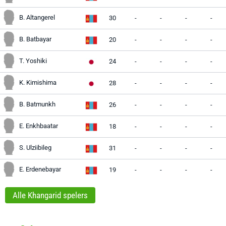
B. Altangerel
30
-
-
-
-
B. Batbayar
20
-
-
-
-
T. Yoshiki
24
-
-
-
-
K. Kimishima
28
-
-
-
-
B. Batmunkh
26
-
-
-
-
E. Enkhbaatar
18
-
-
-
-
S. Ulziibileg
31
-
-
-
-
E. Erdenebayar
19
-
-
-
-
Alle Khangarid spelers