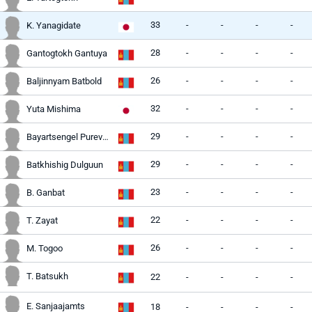
33
-
-
-
-
K. Yanagidate
28
-
-
-
-
Gantogtokh Gantuya
26
-
-
-
-
Baljinnyam Batbold
32
-
-
-
-
Yuta Mishima
29
-
-
-
-
Bayartsengel Purevdorj
29
-
-
-
-
Batkhishig Dulguun
23
-
-
-
-
B. Ganbat
22
-
-
-
-
T. Zayat
26
-
-
-
-
M. Togoo
T. Batsukh
22
-
-
-
-
E. Sanjaajamts
18
-
-
-
-