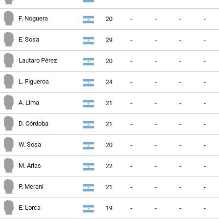
F. Noguera
20
-
-
-
-
E. Sosa
29
-
-
-
-
Lautaro Pérez
20
-
-
-
-
L. Figueroa
24
-
-
-
-
A. Lima
21
-
-
-
-
D. Córdoba
21
-
-
-
-
W. Sosa
20
-
-
-
-
M. Arias
22
-
-
-
-
P. Merani
21
-
-
-
-
E. Lorca
19
-
-
-
-