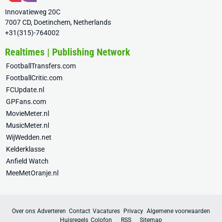
Innovatieweg 20C
7007 CD, Doetinchem, Netherlands
+31(315)-764002
Realtimes | Publishing Network
FootballTransfers.com
FootballCritic.com
FCUpdate.nl
GPFans.com
MovieMeter.nl
MusicMeter.nl
WijWedden.net
Kelderklasse
Anfield Watch
MeeMetOranje.nl
Over ons
Adverteren
Contact
Vacatures
Privacy
Algemene voorwaarden
Huisregels
Colofon
RSS
Sitemap