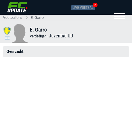
2
LIVE VOETBAL
Voetballers
E. Garro
E. Garro
-
Juventud UU
Verdediger
Overzicht