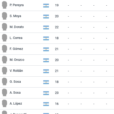
P. Pereyra
19
-
-
-
-
S. Moya
20
-
-
-
-
M. Dorato
22
-
-
-
-
L. Correa
18
-
-
-
-
F. Gómez
21
-
-
-
-
M. Orozco
20
-
-
-
-
V. Roldán
21
-
-
-
-
G. Sosa
18
-
-
-
-
A. Sosa
23
-
-
-
-
A. López
16
-
-
-
-