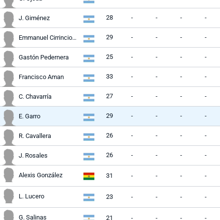
28
-
-
-
-
J. Giménez
29
-
-
-
-
Emmanuel Cirrincione
25
-
-
-
-
Gastón Pedernera
33
-
-
-
-
Francisco Aman
27
-
-
-
-
C. Chavarría
29
-
-
-
-
E. Garro
26
-
-
-
-
R. Cavallera
26
-
-
-
-
J. Rosales
Alexis González
31
-
-
-
-
L. Lucero
23
-
-
-
-
G. Salinas
21
-
-
-
-