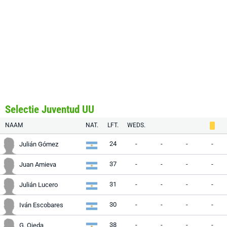
Selectie Juventud UU
NAAM
NAT.
LFT.
WEDS.
24
-
-
-
-
Julián Gómez
37
-
-
-
-
Juan Amieva
31
-
-
-
-
Julián Lucero
30
-
-
-
-
Iván Escobares
38
-
-
-
-
G. Ojeda