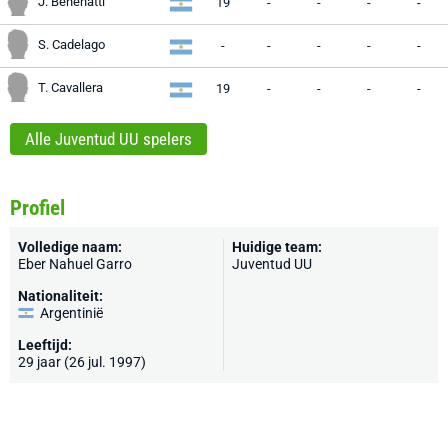
J. Benenatti
19
-
-
-
-
S. Cadelago
-
-
-
-
-
T. Cavallera
19
-
-
-
-
Alle Juventud UU spelers
Profiel
Volledige naam:
Huidige team:
Eber Nahuel Garro
Juventud UU
Nationaliteit:
Argentinië
Leeftijd:
29 jaar (26 jul. 1997)