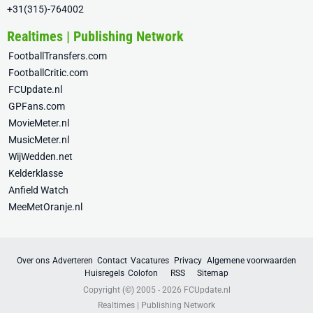
+31(315)-764002
Realtimes | Publishing Network
FootballTransfers.com
FootballCritic.com
FCUpdate.nl
GPFans.com
MovieMeter.nl
MusicMeter.nl
WijWedden.net
Kelderklasse
Anfield Watch
MeeMetOranje.nl
Over ons
Adverteren
Contact
Vacatures
Privacy
Algemene voorwaarden
Huisregels
Colofon
RSS
Sitemap
Copyright (©) 2005 - 2026
FCUpdate.nl
Realtimes | Publishing Network