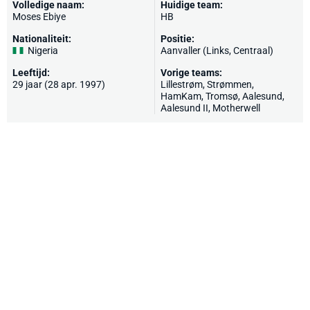
Volledige naam:
Huidige team:
Moses Ebiye
HB
Nationaliteit:
Positie:
Nigeria
Aanvaller (Links, Centraal)
Leeftijd:
Vorige teams:
29 jaar (28 apr. 1997)
Lillestrøm
, Strømmen,
HamKam,
Tromsø
, Aalesund,
Aalesund II,
Motherwell