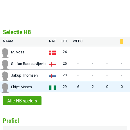
Selectie HB
NAAM
NAT.
LFT.
WEDS.
24
-
-
-
-
M. Voss
25
-
-
-
-
Stefan Radosavljevic
28
-
-
-
-
Jákup Thomsen
29
6
2
0
0
Ebiye Moses
Alle HB spelers
Profiel