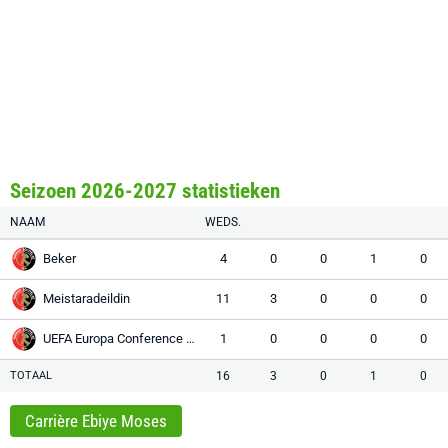
Seizoen 2026-2027 statistieken
NAAM
WEDS.
Beker
4
0
0
1
0
Meistaradeildin
11
3
0
0
0
UEFA Europa Conference League
1
0
0
0
0
TOTAAL
16
3
0
1
0
Carrière Ebiye Moses