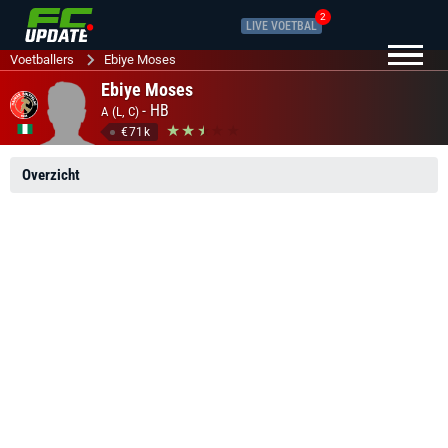
2
LIVE VOETBAL
Voetballers
Ebiye Moses
Ebiye Moses
-
HB
A (L, C)
€71k
Overzicht