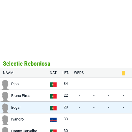
Selectie Rebordosa
NAAM
NAT.
LFT.
WEDS.
34
-
-
-
-
Pipo
22
-
-
-
-
Bruno Pires
28
-
-
-
-
Edgar
33
-
-
-
-
Ivandro
30
-
-
-
-
Danny Carvalho