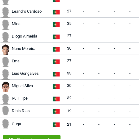
27
-
-
-
-
Leandro Cardoso
35
-
-
-
-
Mica
27
-
-
-
-
Diogo Almeida
30
-
-
-
-
Nuno Moreira
27
-
-
-
-
Ema
33
-
-
-
-
Luís Gonçalves
30
-
-
-
-
Miguel Silva
32
-
-
-
-
Rui Filipe
Dinis Dias
19
-
-
-
-
Guga
21
-
-
-
-