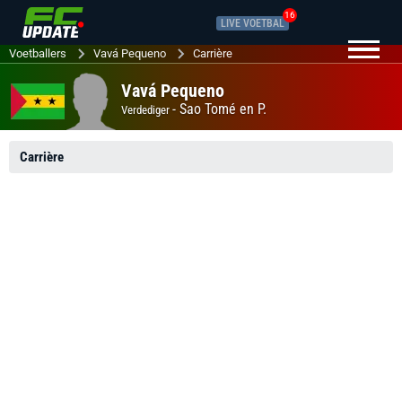
16
LIVE VOETBAL
Voetballers
Vavá Pequeno
Carrière
Vavá Pequeno
-
Sao Tomé en P.
Verdediger
Carrière