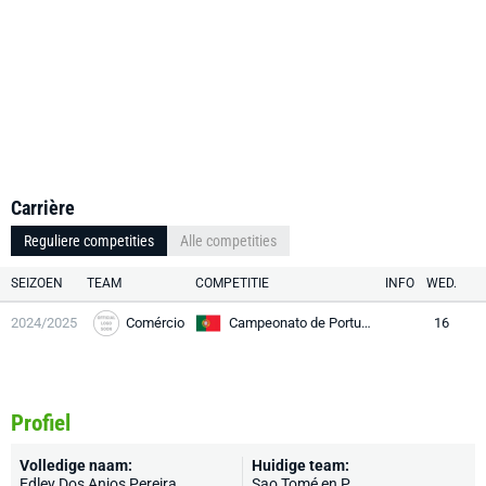
Carrière
Reguliere competities
Alle competities
SEIZOEN
TEAM
COMPETITIE
INFO
WED.
2024/2025
Comércio
Campeonato de Portugal Prio
16
Profiel
Volledige naam:
Huidige team:
Edley Dos Anjos Pereira
Sao Tomé en P.
,