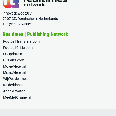
Innovatieweg 20C
7007 CD, Doetinchem, Netherlands
+31(315)-764002
Realtimes | Publishing Network
FootballTransfers.com
FootballCritic.com
FCUpdate.nl
GPFans.com
MovieMeter.nl
MusicMeter.nl
WijWedden.net
Kelderklasse
Anfield Watch
MeeMetOranje.nl