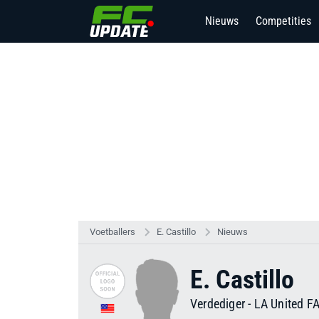
Nieuws
Competities
Voetballers
E. Castillo
Nieuws
E. Castillo
Verdediger
-
LA United F