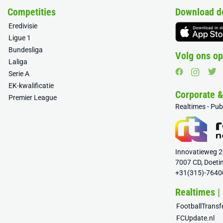
Competities
Download d
Eredivisie
Ligue 1
Bundesliga
Volg ons op
Laliga
Serie A
EK-kwalificatie
Corporate 
Premier League
Realtimes - Pu
Innovatieweg 
7007 CD, Doeti
+31(315)-7640
Realtimes |
FootballTrans
FCUpdate.nl