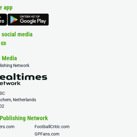
e app
 social media
& Media
blishing Network
20C
nchem, Netherlands
02
 Publishing Network
fers.com
FootballCritic.com
GPFans.com