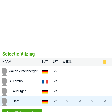
Selectie Vilzing
NAAM
NAT.
LFT.
WEDS.
29
-
-
-
-
Jakob Zitzelsberger
26
-
-
-
-
A. Fambo
25
-
-
-
-
B. Auburger
24
0
0
0
0
E. Härtl