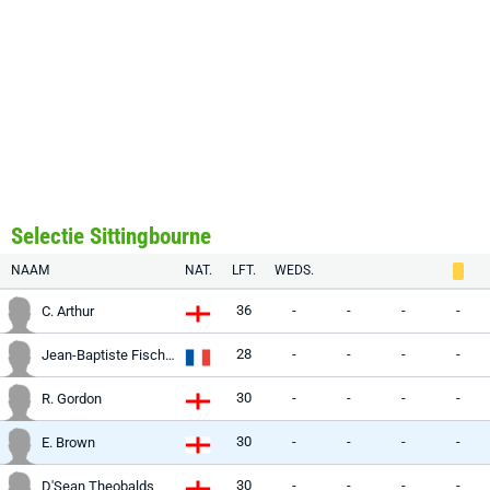
Selectie Sittingbourne
NAAM
NAT.
LFT.
WEDS.
36
-
-
-
-
C. Arthur
28
-
-
-
-
Jean-Baptiste Fischer
30
-
-
-
-
R. Gordon
30
-
-
-
-
E. Brown
30
-
-
-
-
D'Sean Theobalds