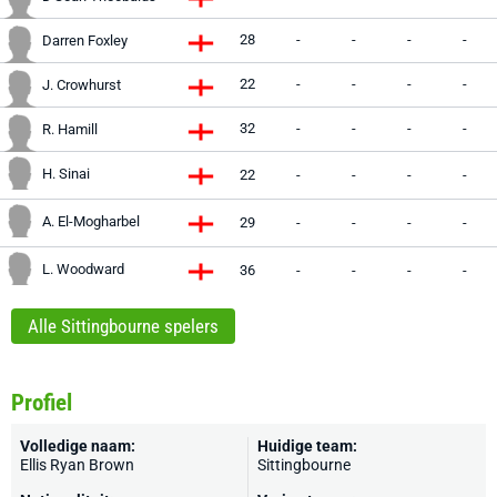
28
-
-
-
-
Darren Foxley
22
-
-
-
-
J. Crowhurst
32
-
-
-
-
R. Hamill
H. Sinai
22
-
-
-
-
A. El-Mogharbel
29
-
-
-
-
L. Woodward
36
-
-
-
-
Alle Sittingbourne spelers
Profiel
Volledige naam:
Huidige team:
Ellis Ryan Brown
Sittingbourne