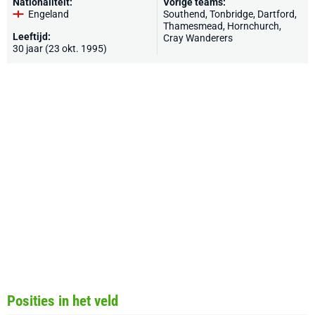
Nationaliteit:
Vorige teams:
Engeland
Southend
,
Tonbridge
,
Dartford
,
Thamesmead,
Hornchurch
,
Leeftijd:
Cray Wanderers
30 jaar (23 okt. 1995)
Posities in het veld