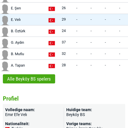
26
-
-
-
-
E. Şen
29
-
-
-
-
E. Velı
24
-
-
-
-
B. Öztürk
37
-
-
-
-
G. Aydın
32
-
-
-
-
B. Mutlu
28
-
-
-
-
A. Tapan
Alle Beyköy BS spelers
Profiel
Volledige naam:
Huidige team:
Emır Efe Velı
Beyköy BS
Nationaliteit:
Vorige teams: