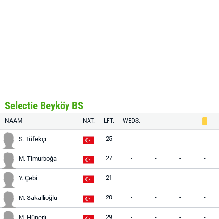
Selectie Beyköy BS
NAAM
NAT.
LFT.
WEDS.
25
-
-
-
-
S. Tüfekçı
27
-
-
-
-
M. Timurboğa
21
-
-
-
-
Y. Çebi
20
-
-
-
-
M. Sakallioğlu
29
-
-
-
-
M. Hünerlı