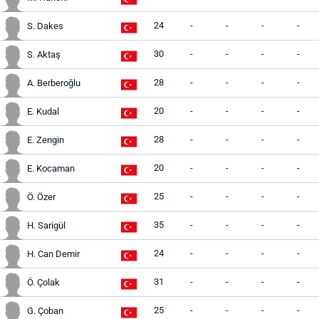
24
-
-
-
-
S. Dakes
30
-
-
-
-
S. Aktaş
28
-
-
-
-
A. Berberoğlu
20
-
-
-
-
E. Kudal
28
-
-
-
-
E. Zengin
20
-
-
-
-
E. Kocaman
25
-
-
-
-
Ö. Özer
35
-
-
-
-
H. Sarigül
24
-
-
-
-
H. Can Demir
31
-
-
-
-
Ö. Çolak
25
-
-
-
-
G. Çoban