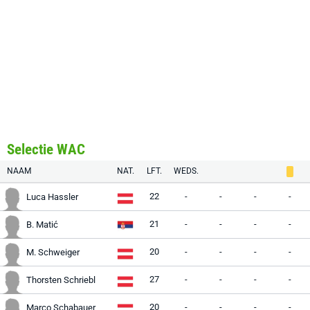
Selectie WAC
NAAM
NAT.
LFT.
WEDS.
22
-
-
-
-
Luca Hassler
21
-
-
-
-
B. Matić
20
-
-
-
-
M. Schweiger
27
-
-
-
-
Thorsten Schriebl
20
-
-
-
-
Marco Schabauer