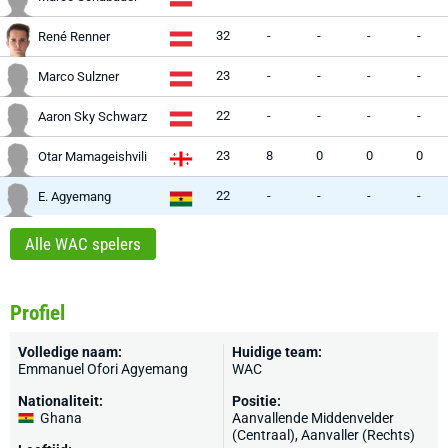
32
-
-
-
-
René Renner
23
-
-
-
-
Marco Sulzner
22
-
-
-
-
Aaron Sky Schwarz
23
8
0
0
0
Otar Mamageishvili
22
-
-
-
-
E. Agyemang
Alle WAC spelers
Profiel
Volledige naam:
Huidige team:
Emmanuel Ofori Agyemang
WAC
Nationaliteit:
Positie:
Ghana
Aanvallende Middenvelder
(Centraal), Aanvaller (Rechts)