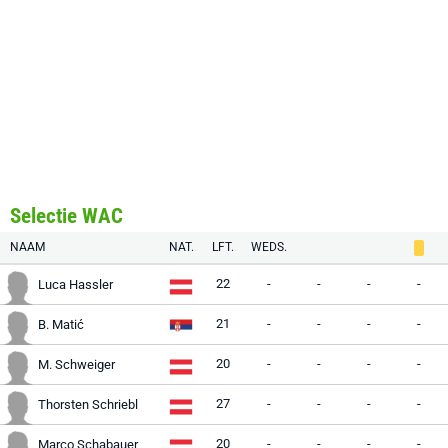
Selectie WAC
NAAM
NAT.
LFT.
WEDS.
22
-
-
-
-
Luca Hassler
21
-
-
-
-
B. Matić
20
-
-
-
-
M. Schweiger
27
-
-
-
-
Thorsten Schriebl
20
-
-
-
-
Marco Schabauer