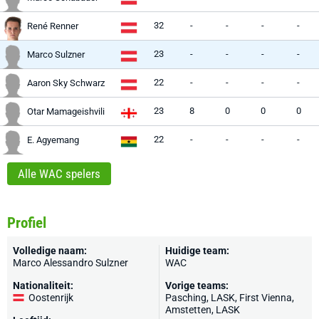
32
-
-
-
-
René Renner
23
-
-
-
-
Marco Sulzner
22
-
-
-
-
Aaron Sky Schwarz
23
8
0
0
0
Otar Mamageishvili
22
-
-
-
-
E. Agyemang
Alle WAC spelers
Profiel
Volledige naam:
Huidige team:
Marco Alessandro Sulzner
WAC
Nationaliteit:
Vorige teams:
Oostenrijk
Pasching,
LASK
, First Vienna,
Amstetten, LASK