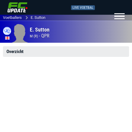
LIVE VOETBAL
Voetballers
E. Sutton
E. Sutton
-
QPR
M (R)
Overzicht