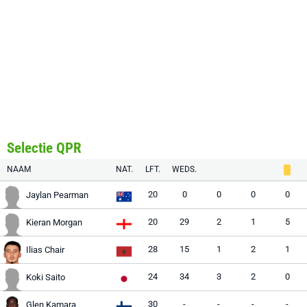
Selectie QPR
NAAM
NAT.
LFT.
WEDS.
20
0
0
0
0
Jaylan Pearman
20
29
2
1
5
Kieran Morgan
28
15
1
2
1
Ilias Chair
24
34
3
2
0
Koki Saito
30
-
-
-
-
Glen Kamara