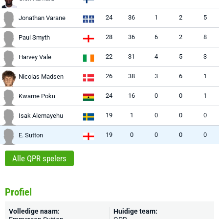
24
36
1
2
5
Jonathan Varane
28
36
6
2
8
Paul Smyth
22
31
4
5
3
Harvey Vale
26
38
3
6
1
Nicolas Madsen
24
16
0
0
1
Kwame Poku
19
1
0
0
0
Isak Alemayehu
19
0
0
0
0
E. Sutton
Alle QPR spelers
Profiel
Volledige naam:
Huidige team: