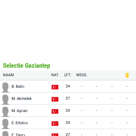
Selectie Gaziantep
NAAM
NAT.
LFT.
WEDS.
24
-
-
-
-
B. Balcı
27
-
-
-
-
M. Akmelek
24
-
-
-
-
M. Aycan
24
-
-
-
-
E. Ertutcu
27
-
-
-
-
E. Taşçı