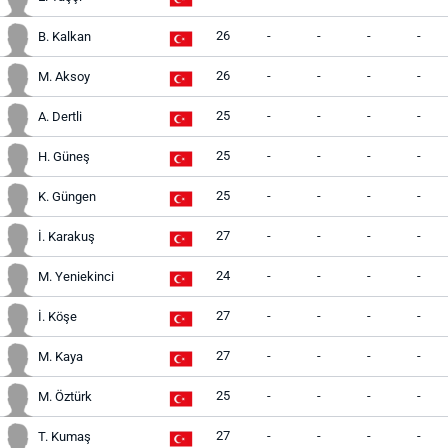
26
-
-
-
-
B. Kalkan
26
-
-
-
-
M. Aksoy
25
-
-
-
-
A. Dertli
25
-
-
-
-
H. Güneş
25
-
-
-
-
K. Güngen
27
-
-
-
-
İ. Karakuş
24
-
-
-
-
M. Yeniekinci
27
-
-
-
-
İ. Köşe
27
-
-
-
-
M. Kaya
25
-
-
-
-
M. Öztürk
27
-
-
-
-
T. Kumaş