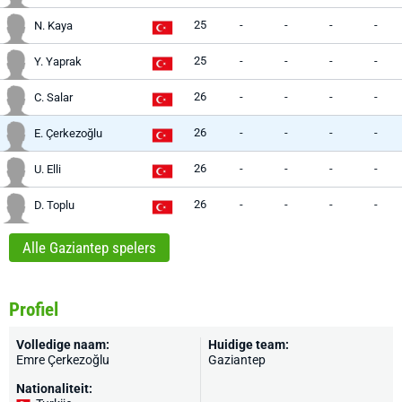
25
-
-
-
-
N. Kaya
25
-
-
-
-
Y. Yaprak
26
-
-
-
-
C. Salar
26
-
-
-
-
E. Çerkezoğlu
26
-
-
-
-
U. Elli
26
-
-
-
-
D. Toplu
Alle Gaziantep spelers
Profiel
Volledige naam:
Huidige team:
Emre Çerkezoğlu
Gaziantep
Nationaliteit: