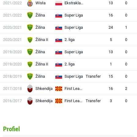
2021/2022
Wisła
Ekstraklasa
13
0
2021/2022
Žilina
Super Liga
16
0
2020/2021
Žilina
Super Liga
24
1
2020/2021
Žilina II
2. liga
5
0
2019/2020
Žilina
Super Liga
13
0
2019/2020
Žilina II
2. liga
1
0
2018/2019
Žilina
Super Liga
Transfer
15
0
2017/2018
Shkendija
First League
16
2
2016/2017
Shkendija
First League
Transfer
3
0
Profiel