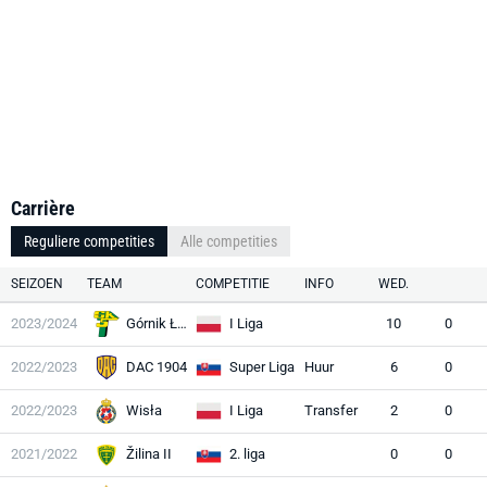
Carrière
Reguliere competities
Alle competities
SEIZOEN
TEAM
COMPETITIE
INFO
WED.
2023/2024
Górnik Łęczna
I Liga
10
0
2022/2023
DAC 1904
Super Liga
Huur
6
0
2022/2023
Wisła
I Liga
Transfer
2
0
2021/2022
Žilina II
2. liga
0
0