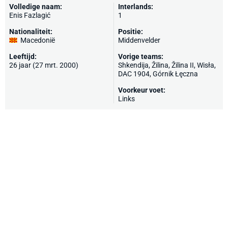
Volledige naam:
Interlands:
Enis Fazlagić
1
Nationaliteit:
Positie:
Macedonië
Middenvelder
Leeftijd:
Vorige teams:
26 jaar (27 mrt. 2000)
Shkendija
,
Žilina
, Žilina II,
Wisła
,
DAC 1904
, Górnik Łęczna
Voorkeur voet:
Links