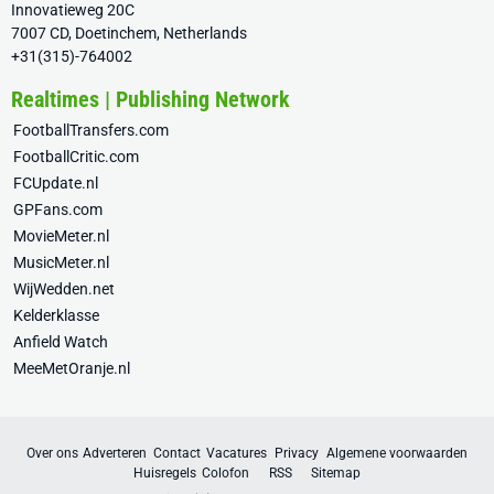
Innovatieweg 20C
7007 CD, Doetinchem, Netherlands
+31(315)-764002
Realtimes | Publishing Network
FootballTransfers.com
FootballCritic.com
FCUpdate.nl
GPFans.com
MovieMeter.nl
MusicMeter.nl
WijWedden.net
Kelderklasse
Anfield Watch
MeeMetOranje.nl
Over ons
Adverteren
Contact
Vacatures
Privacy
Algemene voorwaarden
Huisregels
Colofon
RSS
Sitemap