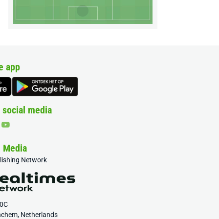
e app
 social media
& Media
blishing Network
20C
nchem, Netherlands