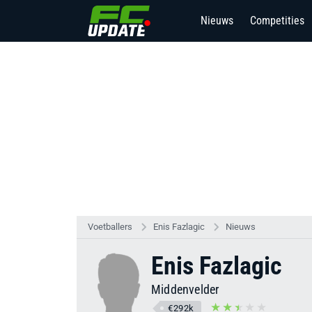
Nieuws
Competities
Voetballers
Enis Fazlagic
Nieuws
Enis Fazlagic
Middenvelder
€292k