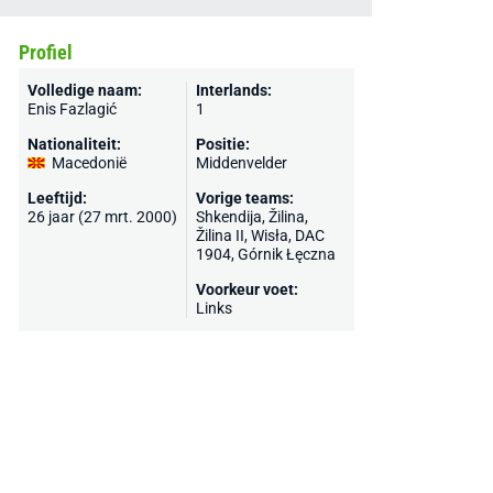
Profiel
Volledige naam:
Interlands:
Enis Fazlagić
1
Nationaliteit:
Positie:
Macedonië
Middenvelder
Leeftijd:
Vorige teams:
26 jaar (27 mrt. 2000)
Shkendija
,
Žilina
,
Žilina II,
Wisła
,
DAC
1904
, Górnik Łęczna
Voorkeur voet:
Links