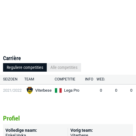
Carrière
Reguliere competities
Alle competities
SEIZOEN
TEAM
COMPETITIE
INFO
WED.
2021/2022
Viterbese
Lega Pro
0
0
0
Profiel
Volledige naam:
Vorig team:
Enkel Hyka
Viterbese