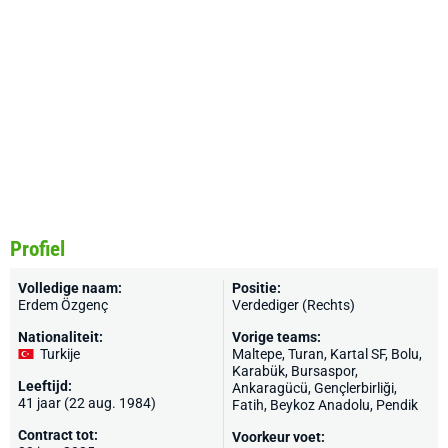
Profiel
Volledige naam:
Positie:
Erdem Özgenç
Verdediger (Rechts)
Nationaliteit:
Vorige teams:
Turkije
Maltepe, Turan, Kartal SF, Bolu,
Karabük,
Bursaspor
,
Leeftijd:
Ankaragücü
,
Gençlerbirliği
,
41 jaar (22 aug. 1984)
Fatih
, Beykoz Anadolu,
Pendik
Contract tot:
Voorkeur voet: